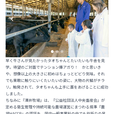
早く牛さんが見たかったタオちゃんとたいたいも牛舎を見
学。待望のご対面でテンション爆アガり！ かと思いき
や、想像以上の大きさに初めはちょっとビビり気味。それ
でも果敢に触りにいくたいたいの姿に、大物の片鱗がチラ
リ。触発されて、タオちゃんも上手に藁をあげることに成功
しました。
ちなみに『澤井牧場』は、『公益社団法人中央畜産会』が
定める衛生管理や持続可能な農場運営にまつわる規準『農
場HACCP』の認証を、国内一般事業社の中でも指折りの早