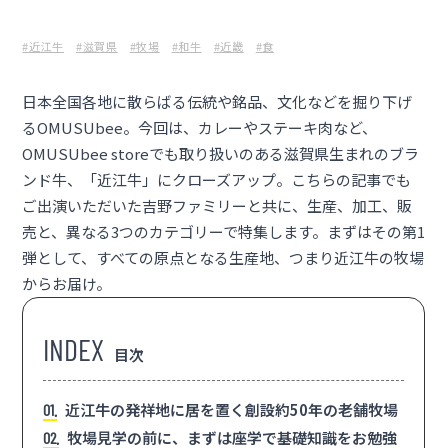
#近江牛
#滋賀県
#牧場
#和牛
#近畿
#食
日本全国各地に散らばる伝統や銘品、文化などを掘り下げ
るOMUSUbee。今回は、カレーやステーキ肉など、
OMUSUbee storeでも取り扱いのある滋賀県生まれのブラ
ンド牛、「近江牛」にクローズアップ。
こちらの記事
でも
ご出演いただいた吉野ファミリーと共に、生産、加工、販
売と、異なる3つのカテゴリーで特集します。まずはその第1
弾として、すべての原点となる生産地、つまり近江牛の牧場
からお届け。
目次
近江牛の発祥地に居を置く創設約50年の老舗牧場
1
牧場見学の前に、まずは座学で基礎知識をお勉強
2