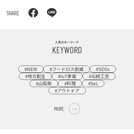
SHARE
人気のキーワード
KEYWORD
#NEW
#フードロス削減
#SDGs
#地方創生
#IoT家電
#伝統工芸
#山梨県
#料理
#5eL
#アウトドア
MORE