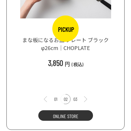
PICKUP
口大辞典
まな板になるお皿 プレート ブラック
まるで
シングス
φ26cm｜CHOPLATE
3種飲
3,850
円
(
税込
)
1
01
02
03
ONLINE STORE