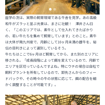
座学の次は、実際の飼育現場である牛舎を見学。あの高級
和牛がズラッと並ぶ光景は、まさに壮観！ 澤井さん曰
く、「このエリアでは、素牛として仕入れてきたばかり
の、若い牛たちを集めて飼育しています」とのこと。素牛
は大体が南九州産で、月齢にして10ヶ月未満の雌牛を、秘
伝の目利きによって選別しているそう。
牛たちはここで6ヶ月ほど飼育してから、また別のエリアに
移される。「成長段階によって餌を変えているので、月齢で
エリアを区切っているんですよね。特にウチの場合は自社で
飼料プラントを所有しているので、卸先さんからのフィー
ドバックや、その時々の牛の状態に応じて、餌の配合を細
かく調整することが可能です」。