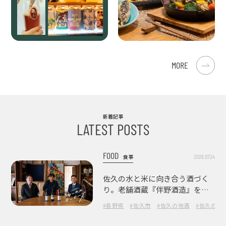
MORE
新着記事
LATEST POSTS
FOOD
2026.07.24
食事
佐久の水と米に向き合う酒づく
り。老舗酒蔵『伴野酒造』を訪
ねて
#長野県
#佐久市
#佐久の地酒
#佐久の酒