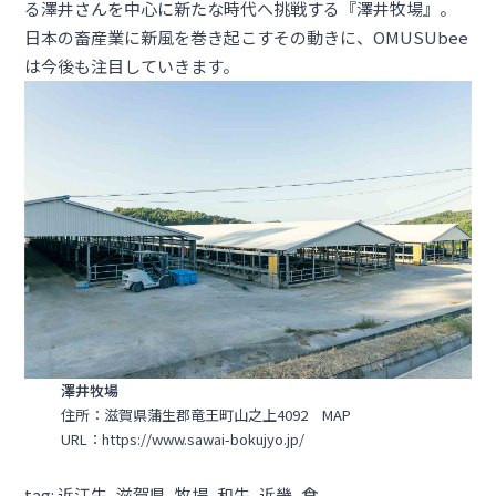
る澤井さんを中心に新たな時代へ挑戦する『澤井牧場』。
日本の畜産業に新風を巻き起こすその動きに、OMUSUbee
は今後も注目していきます。
澤井牧場
住所：滋賀県蒲生郡竜王町山之上4092
MAP
URL：
https://www.sawai-bokujyo.jp/
tag:
近江牛
, 
滋賀県
, 
牧場
, 
和牛
, 
近畿
, 
食