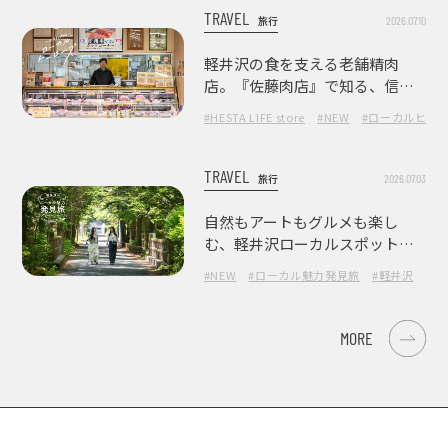
TRAVEL
2026.07.10
旅行
軽井沢の食を支える老舗精肉
店。『佐藤肉店』で知る、信州
の肉の美味しさ
#HESTA LIFE store
#NEW
#ローカルヒー
TRAVEL
2026.07.03
旅行
自然もアートもグルメも楽し
む、軽井沢ローカルスポット巡
り
#NEW
#ローカル魅力発見旅
#軽井沢
#長
MORE