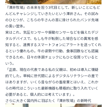
『澤井牧場』の未来を担う3代目として、新しいことにもど
んどんチャレンジしていきたいという澤井さん。その試み
のひとつが、こちらの牛さんの首に掛けられたバンド先端
の黒い筐体。
実はこれ、気圧センサーや振動センサーなどを備えたデジ
タルデバイスで、もしも牛が転倒した場合などの異常を感
知すると、連携するスマートフォンにアラートを送ってくれ
るという優れもの。牛の姿勢や行動、食事回数なども認識
できるため、日々の体調チェックにもひと役買っていると
いう。
「正直、現在の代表である私の父親は、初めは導入に懐疑
的でした。単純に世代間によるデジタルリテラシーの差で
はありますが、いくら昔ながらの畜産業とはいえ、これか
らの時代はこういった最新機器も積極的に取り入れていく
必要があると、個人的には考えています」。
さらに大きく国内外に羽ばたく『澤井牧場』の新時代