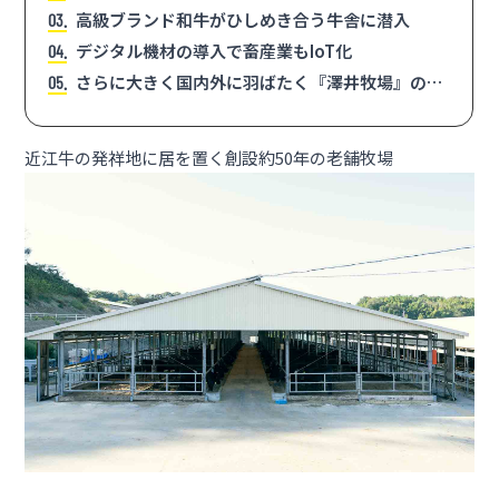
高級ブランド和牛がひしめき合う牛舎に潜入
3
デジタル機材の導入で畜産業もIoT化
4
さらに大きく国内外に羽ばたく『澤井牧場』の新
5
時代
近江牛の発祥地に居を置く創設約50年の老舗牧場