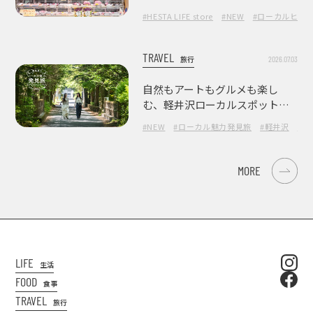
の肉の美味しさ
#HESTA LIFE store
#NEW
#ローカルヒー
TRAVEL
2026.07.03
旅行
自然もアートもグルメも楽し
む、軽井沢ローカルスポット巡
り
#NEW
#ローカル魅力発見旅
#軽井沢
#長
MORE
LIFE
生活
FOOD
食事
TRAVEL
旅行