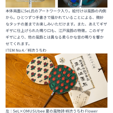
本体両面に5eL氏のアートワーク入り。絵付けは風鈴の内側
から。ひとつずつ手書きで描かれていることによる、微妙
なタッチの差までお楽しみいただけます。また、あえてギザ
ギザに仕上げられた鳴り口も、江戸風鈴の特徴。このギザ
ギザにより、他の風鈴とは異なる柔らかな音の鳴りを響か
せてくれます。
ITEM No.4／柿渋うちわ
左：5eL×OMUSUbee 夏の風物詩 柿渋うちわ Flower