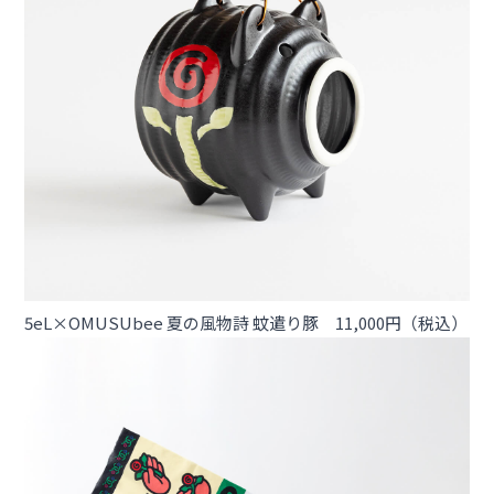
5eL×OMUSUbee 夏の風物詩 蚊遣り豚 11,000円（税込）