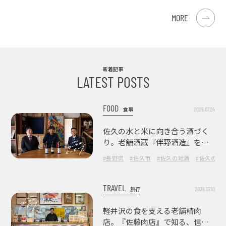
MORE
新着記事
LATEST POSTS
FOOD
2026.07.24
食事
佐久の水と米に向き合う酒づく
り。老舗酒蔵『伴野酒造』を訪
ねて
#長野県
#佐久市
#佐久の地酒
#佐久の酒
TRAVEL
2026.07.10
旅行
軽井沢の食を支える老舗精肉
店。『佐藤肉店』で知る、信州