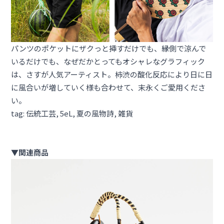
パンツのポケットにザクっと挿すだけでも、縁側で涼んで
いるだけでも、なぜだかとってもオシャレなグラフィック
は、さすが人気アーティスト。柿渋の酸化反応により日に日
に風合いが増していく様も合わせて、末永くご愛用くださ
い。
tag:
伝統工芸
, 
5eL
, 
夏の風物詩
, 
雑貨
▼関連商品