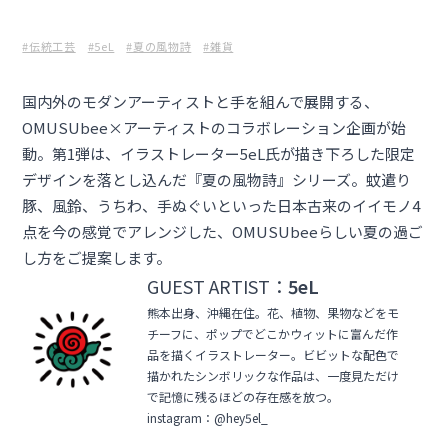
#伝統工芸
#5eL
#夏の風物詩
#雑貨
国内外のモダンアーティストと手を組んで展開する、
OMUSUbee×アーティストのコラボレーション企画が始
動。第1弾は、イラストレーター5eL氏が描き下ろした限定
デザインを落とし込んだ『夏の風物詩』シリーズ。蚊遣り
豚、風鈴、うちわ、手ぬぐいといった日本古来のイイモノ4
点を今の感覚でアレンジした、OMUSUbeeらしい夏の過ご
し方をご提案します。
GUEST ARTIST：
5eL
熊本出身、沖縄在住。花、植物、果物などをモ
チーフに、ポップでどこかウィットに富んだ作
品を描くイラストレーター。ビビットな配色で
描かれたシンボリックな作品は、一度見ただけ
で記憶に残るほどの存在感を放つ。
instagram：@hey5el_