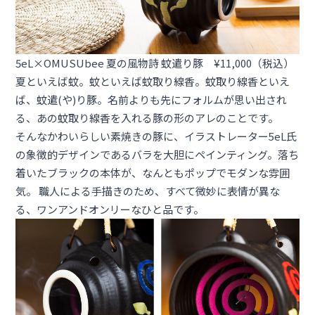
5eL×OMUSUbee 夏の風物詩 蚊遣り豚 ¥11,000（税込）
夏といえば蚊。蚊といえば蚊取り線香。蚊取り線香といえ
ば、蚊遣(や)り豚。名前よりも先にフォルムが思い出され
る、あの蚊取り線香を入れる豚の形のアレのことです。
そんなかわいらしい素焼きの豚に、イラストレーター5eL氏
の象徴的デザインであるバラを大胆にペインティング。落ち
着いたブラックの本体が、なんともポップでモダンな雰囲
気。 職人による手描きのため、すべて微妙に表情が異な
る、ワンアンドオンリーなひと品です。