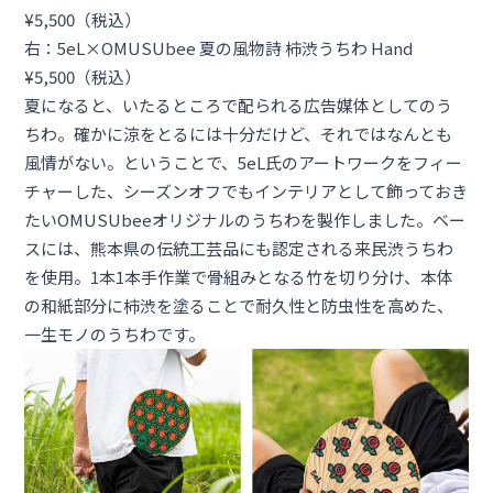
¥5,500（税込）
右：5eL×OMUSUbee 夏の風物詩 柿渋うちわ Hand
¥5,500（税込）
夏になると、いたるところで配られる広告媒体としてのう
ちわ。確かに涼をとるには十分だけど、それではなんとも
風情がない。ということで、5eL氏のアートワークをフィー
チャーした、シーズンオフでもインテリアとして飾っておき
たいOMUSUbeeオリジナルのうちわを製作しました。ベー
スには、熊本県の伝統工芸品にも認定される来民渋うちわ
を使用。1本1本手作業で骨組みとなる竹を切り分け、本体
の和紙部分に柿渋を塗ることで耐久性と防虫性を高めた、
一生モノのうちわです。