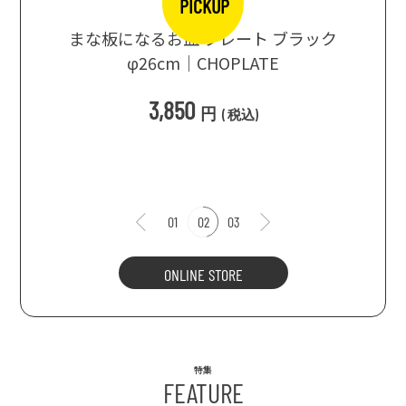
PICKUP
口大辞典
まな板になるお皿 プレート ブラック
まるで
シングス
φ26cm｜CHOPLATE
3種飲
3,850
円
(
税込
)
1
01
02
03
ONLINE STORE
特集
FEATURE