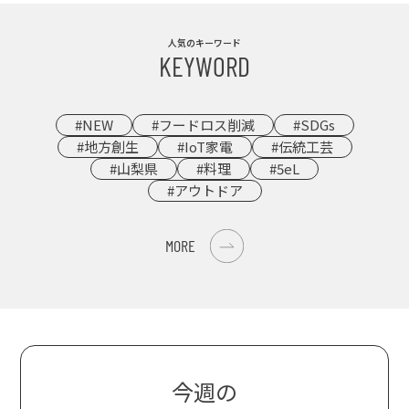
人気のキーワード
KEYWORD
#NEW
#フードロス削減
#SDGs
#地方創生
#IoT家電
#伝統工芸
#山梨県
#料理
#5eL
#アウトドア
MORE
今週の