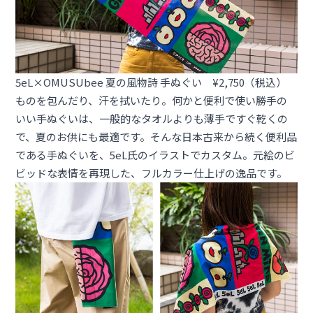
5eL×OMUSUbee 夏の風物詩 手ぬぐい ¥2,750（税込）
ものを包んだり、汗を拭いたり。何かと便利で使い勝手の
いい手ぬぐいは、一般的なタオルよりも薄手ですぐ乾くの
で、夏のお供にも最適です。そんな日本古来から続く便利品
である手ぬぐいを、5eL氏のイラストでカスタム。元絵のビ
ビッドな表情を再現した、フルカラー仕上げの逸品です。