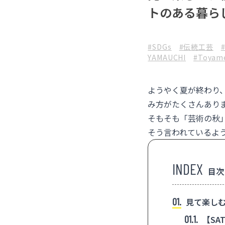
トのある暮ら
#SDGs
#伝統工芸
YAMAUCHI
#Toyam
ようやく夏が終わり
み方がたくさんあり
そもそも「芸術の秋
そう言われているよ
目次
1
見て楽しむ
1.1
【SA