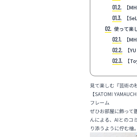
境配慮型の
1.2
【M
工房『小嶋
1.3
【5
ット
2
使って楽
から
2.1
【MH
店』の将棋
2.2
【Y
2.3
【T
見て楽しむ『芸術の秋
【SATOMI YA
フレーム
ぜひお部屋に飾って鑑
んによる、AIとの
り添うように佇む檜