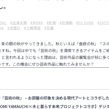
し。
#5eL
#会津木綿
#MHAK
#将棋
#将棋駒
#YU SUDA
#SATO
eg
#京提灯
#小嶋商店
#天童
、束の間の秋がやってきました。秋といえば「食欲の秋」「ス
ますね。今回は中でも「芸術の秋」を満喫できるアイテムをご
」と言われるようになった理由は、芸術作品の展覧会が秋に多
うです。この機会にぜひ芸術作品に触れてみませんか？
『芸術の秋』 – お部屋の印象を決める現代アートとコラボし
TOMI YAMAUCHI×木と暮らす未来プロジェクトコラボ】デ