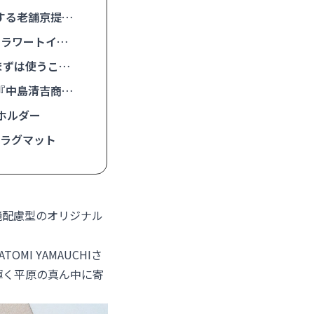
する老舗京提灯
フラワートイセ
まずは使うこと
『中島清吉商
ホルダー
ドラグマット
環境配慮型のオリジナル
I YAMAUCHIさ
輝く平原の真ん中に寄