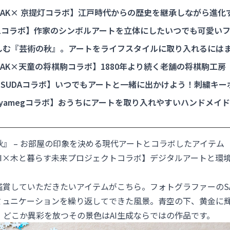
オリジナルフレーム
HAK× 京提灯コラボ】江戸時代からの歴史を継承しながら進化
商店』の提灯ランプ
eLコラボ】作家のシンボルアートを立体にしたいつでも可愛い
しむ『芸術の秋』。アートをライフスタイルに取り入れるには
AK×天童の将棋駒コラボ】1880年より続く老舗の将棋駒工房
駒セット
U SUDAコラボ】いつでもアートと一緒に出かけよう！刺繍キー
oyamegコラボ】おうちにアートを取り入れやすいハンドメイ
』 – お部屋の印象を決める現代アートとコラボしたアイテム
MAUCHI×木と暮らす未来プロジェクトコラボ】デジタルアートと
賞していただきたいアイテムがこちら。フォトグラファーのSATOM
コミュニケーションを繰り返してできた風景。青空の下、黄金に
。どこか異彩を放つその景色はAI生成ならではの作品です。