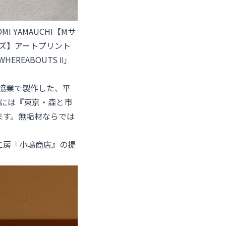
OMI YAMAUCHI【Mサ
Mサイズ】アートプリント
EREABOUTS Ⅱ」
の協業で製作した、平
材には『東京・森と市
ます。無垢材ならでは
工房『小嶋商店』の提