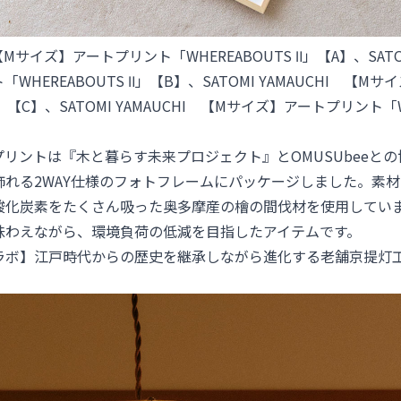
CHI【Mサイズ】アートプリント「WHEREABOUTS Ⅱ」【A】
、
SAT
WHEREABOUTS Ⅱ」【B】
、
SATOMI YAMAUCHI 【
Ⅱ」【C】
、
SATOMI YAMAUCHI 【Mサイズ】アートプリント「WH
リントは『木と暮らす未来プロジェクト』とOMUSUbeeと
飾れる2WAY仕様のフォトフレームにパッケージしました。素
酸化炭素をたくさん吸った奥多摩産の檜の間伐材を使用してい
味わえながら、環境負荷の低減を目指したアイテムです。
コラボ】江戸時代からの歴史を継承しながら進化する老舗京提灯