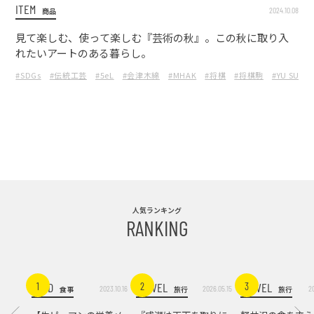
ITEM
2024.10.08
商品
見て楽しむ、使って楽しむ『芸術の秋』。この秋に取り入
れたいアートのある暮らし。
#SDGs
#伝統工芸
#5eL
#会津木綿
#MHAK
#将棋
#将棋駒
#YU SUDA
人気ランキング
RANKING
FOOD
TRAVEL
TRAVEL
1
2
3
2023.10.16
2026.05.15
2
食事
旅行
旅行