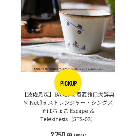
PICKUP
【波佐見焼】BARBAR 蕎麦猪口大辞典
地ビール
まな板
× Netflix ストレンジャー・シングス
箱根セレ
そばちょこ Escape ＆
Telekinesis（STS-03）
込
)
2,750
円