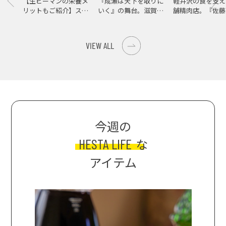
【生ピーマンの栄養メ
『成瀬は天下を取りに
軽井沢の食を支え
リットもご紹介】スパ
いく』の舞台。滋賀県
舗精肉店。『佐藤
イス際立つ、生ピーマ
大津の街をめぐる聖地
店』で知る、信州
ンの肉詰めレシピ！
巡礼旅
の美味しさ
VIEW ALL
今週の
HESTA LIFE
な
アイテム