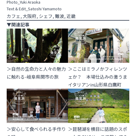
Photo_Yuki Araoka
Text & Edit_Satoshi Yamamoto
カフェ
, 
大阪府
, 
シェフ
, 
難波
, 
近畿
▼関連記事
＞自然の生命力と人々の魅力
＞ここはミラノかフィレンツ
に触れる-岐阜県関市の旅
ェか？ 本場仕込みの激うま
イタリアンin山形県白鷹町
＞安心して食べられる手作り
＞琵琶湖を横目に話題のスポ