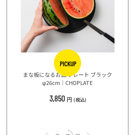
PICKUP
口大辞典
まな板になるお皿 プレート ブラック
まるで
シングス
φ26cm｜CHOPLATE
3種飲
3,850
円
(
税込
)
1