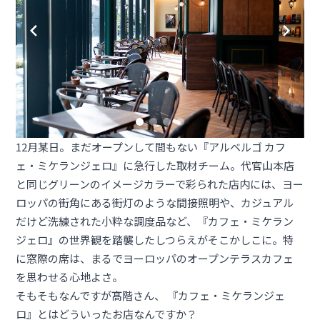
12月某日。まだオープンして間もない『アルベルゴ カフ
ェ・ミケランジェロ』に急行した取材チーム。代官山本店
と同じグリーンのイメージカラーで彩られた店内には、ヨー
ロッパの街角にある街灯のような間接照明や、カジュアル
だけど洗練された小粋な調度品など、『カフェ・ミケラン
ジェロ』の世界観を踏襲したしつらえがそこかしこに。特
に窓際の席は、まるでヨーロッパのオープンテラスカフェ
を思わせる心地よさ。
そもそもなんですが髙階さん、 『カフェ・ミケランジェ
ロ』とはどういったお店なんですか？