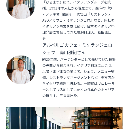
『ひらまつ』にて、イタリアングループを統
括。1991年の入社から現在まで、西麻布『ヴ
ィノッキオ (閉店)』、代官山『リストランテ
ASO／カフェ・ミケランジェロ』など、同社の
イタリアン事業を支え続け、日本のイタリア料
理発展に貢献してきた凄腕料理人。秋田県出
身。
アルベルゴ カフェ・ミケランジェロ
シェフ 南川雅紀さん
約25年前、バーテンダーとして働いていた職場
の先輩から教えられ、イタリア料理に出会う。
以降さまざまな企業にて、シェフ、メニュー監
修、レストランマネージメントなど、多方面か
らイタリア料理に携わる。一時期はプロレーサ
ーとしても活動していたという異色のキャリア
の持ち主。三重県出身。