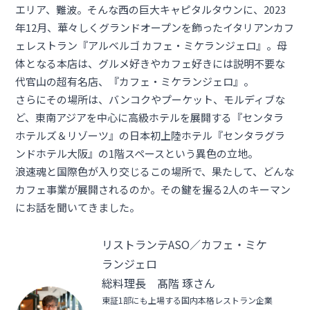
エリア、難波。そんな西の巨大キャピタルタウンに、2023
年12月、華々しくグランドオープンを飾ったイタリアンカフ
ェレストラン『アルベルゴ カフェ・ミケランジェロ』。母
体となる本店は、グルメ好きやカフェ好きには説明不要な
代官山の超有名店、『カフェ・ミケランジェロ』。
さらにその場所は、バンコクやプーケット、モルディブな
ど、東南アジアを中心に高級ホテルを展開する『センタラ
ホテルズ＆リゾーツ』の日本初上陸ホテル『
センタラグラ
ンドホテル大阪
』の1階スペースという異色の立地。
浪速魂と国際色が入り交じるこの場所で、果たして、どんな
カフェ事業が展開されるのか。その鍵を握る2人のキーマン
にお話を聞いてきました。
リストランテASO／カフェ・ミケ
ランジェロ
総料理長 髙階 琢さん
東証1部にも上場する国内本格レストラン企業