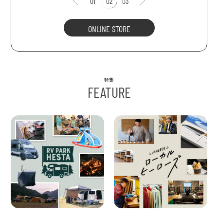
01
02
03
ONLINE STORE
特集
FEATURE