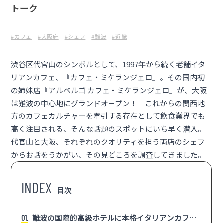
トーク
#カフェ
#大阪府
#シェフ
#難波
#近畿
渋谷区代官山のシンボルとして、1997年から続く老舗イタ
リアンカフェ、『
カフェ・ミケランジェロ
』。その国内初
の姉妹店『
アルベルゴ カフェ・ミケランジェロ
』が、大阪
は難波の中心地にグランドオープン！ これからの関西地
方のカフェカルチャーを牽引する存在として飲食業界でも
高く注目される、そんな話題のスポットにいち早く潜入。
代官山と大阪、それぞれのクオリティを担う両店のシェフ
からお話をうかがい、その見どころを調査してきました。
目次
難波の国際的高級ホテルに本格イタリアンカフェ
1