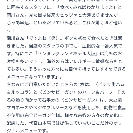
に困惑するスタッフに、「食べてみればわかりますよ」と
南川さん。見た目は従来のピッツァと大差ありませんが、
じゃあ早速、といただいていみると、これが驚くほど軽い
っ！
南川さん
「ですよね（笑）。ボクも初めて食べたときは驚
きました。当店のスタッフの中でも、圧倒的な一番人気で
す。特にここ『センタラグランドホテル大阪』は海外のお
客様も多いですし、海外の方はアレルギーに敏感な方もと
ても多い。そういった方々にも自信を持っておすすめできる
メニューになっています」。
ちなみにご用意いただいたこちらの1枚は、〈ピンサ生ハム
＆ルッコラ〉と〈ピンサビーガン〉のハーフ＆ハーフ。その
名の通り向かって右半分の〈ピンサビーガン〉は、大豆製
マヨネーズやベジタブルソースなどを使用した、動物性食品
不使用の完全ビーガン仕様。様々な宗教の方々の食文化に
配慮した、代官山本店では提供していないここだけのオリ
ジナルメニューです。