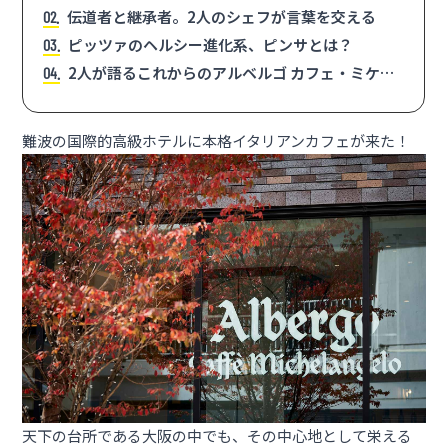
が来た！
伝道者と継承者。2人のシェフが言葉を交える
2
ピッツァのヘルシー進化系、ピンサとは？
3
2人が語るこれからのアルベルゴ カフェ・ミケラ
4
ンジェロ
難波の国際的高級ホテルに本格イタリアンカフェが来た！
天下の台所である大阪の中でも、その中心地として栄える