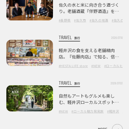
佐久の水と米に向き合う酒づく
り。老舗酒蔵『伴野酒造』を訪
ねて
#長野県
#佐久市
#佐久の地酒
#佐久の酒
TRAVEL
2026.07.10
旅行
軽井沢の食を支える老舗精肉
店。『佐藤肉店』で知る、信州
の肉の美味しさ
#HESTA LIFE store
#NEW
#ローカルヒー
TRAVEL
2026.07.03
旅行
自然もアートもグルメも楽し
む、軽井沢ローカルスポット巡
り
#NEW
#ローカル魅力発見旅
#軽井沢
#長