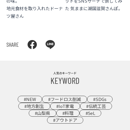
の味。
ットをSNSサーチで旅してみ
地元食材を取り入れたドーナ
た 気ままに湖国滋賀さんぽ。
ツ屋さん
SHARE
人気のキーワード
KEYWORD
#NEW
#フードロス削減
#SDGs
#地方創生
#IoT家電
#伝統工芸
#山梨県
#料理
#5eL
#アウトドア