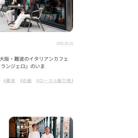
2025.05.30
大阪・難波のイタリアンカフェ
ケランジェロ』のいま
GORA BREWERY
#難波
#近畿
#ローカル魅力発見旅
#ビール飲み比べ
#ローカルクラフト
#イタリアンカフェ
#タコ
#カ