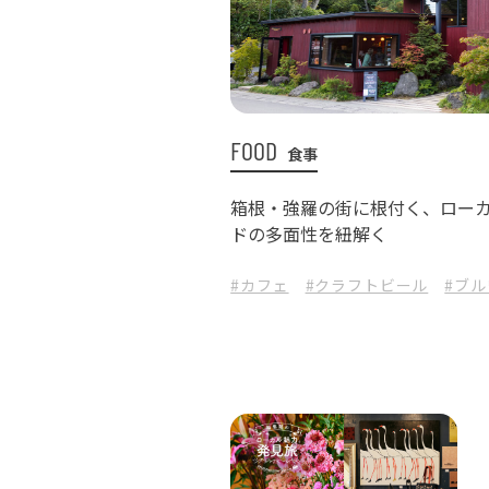
FOOD
食事
箱根・強羅の街に根付く、ロー
ドの多面性を紐解く
#カフェ
#クラフトビール
#ブ