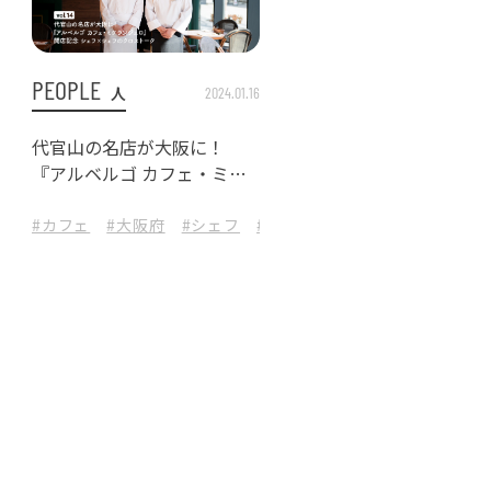
PEOPLE
人
2024.01.16
代官山の名店が大阪に！
『アルベルゴ カフェ・ミケ
ランジェロ』開店記念 シェ
フ×シェフのクロストーク
ンシップ
トル
#近畿
#カフェ
#琺瑯
#ランチ
#永嶺康紀
#昭和レトロ
#大阪府
#地元密着
#シェフ
#スペシャルティコーヒー
#街歩き
#難波
#近畿
#隠れ家