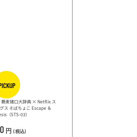
PICKUP
板になるお皿 プレート ブラック φ26cm｜
CHOPLATE
3,850
円
(
税込
)