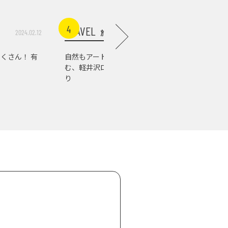
4
5
TRAVEL
TRAVEL
旅行
2024.02.12
2026.07.03
くさん！ 有
自然もアートもグルメも楽し
軽井沢の
む、軽井沢ローカルスポット巡
店。『佐
り
の肉の美