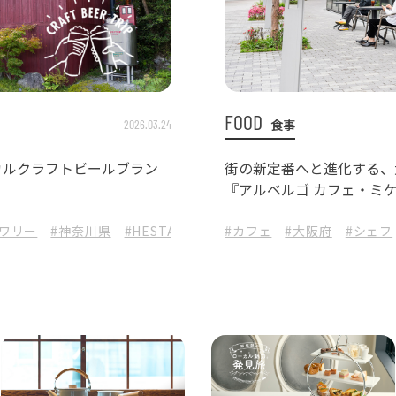
FOOD
食事
2026.03.24
カルクラフトビールブラン
街の新定番へと進化する、
『アルベルゴ カフェ・ミ
ルワリー
#神奈川県
#HESTA_LIFE
#カフェ
#箱根
#強羅
#大阪府
#小涌谷
#シェフ
#