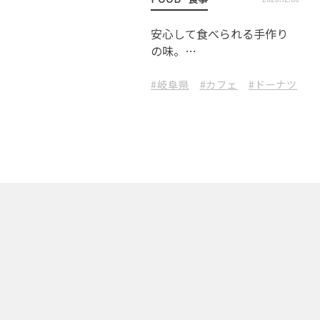
安心して食べられる手作り
の味。
地元食材を取り入れたドー
ナツ屋さん
#岐阜県
#カフェ
#ドーナツ
#