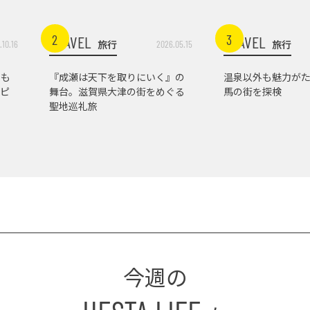
2
3
TRAVEL
TRAVEL
旅行
旅行
.10.16
2026.05.15
トも
『成瀬は天下を取りにいく』の
温泉以外も魅力がた
ピ
舞台。滋賀県大津の街をめぐる
馬の街を探検
聖地巡礼旅
今週の