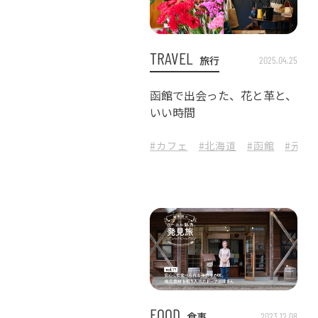
TRAVEL
旅行
2025.04.25
函館で出会った、花と革と、
いい時間
#カフェ
#北海道
#函館
#元町
FOOD
食事
2023.12.08