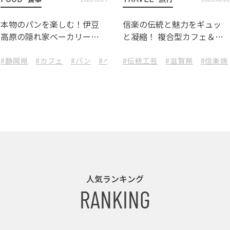
本物のパンを楽しむ！伊豆
信楽の伝統と魅力をギュッ
高原の隠れ家ベーカリーカ
と凝縮！ 複合型カフェ＆シ
フェ『ル・フィヤージュ』
ョップ『Ogama』を訪ねる
東海
#静岡県
#カフェ
#パン
#ベーカリー
#伝統工芸
#伊東市
#滋賀県
#東海
#信楽焼
人気ランキング
RANKING