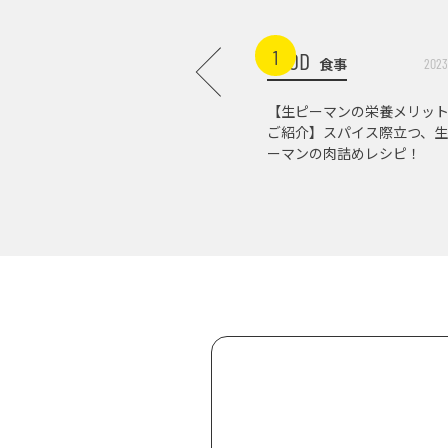
1
FOOD
食事
2023
【生ピーマンの栄養メリッ
ご紹介】スパイス際立つ、生
ーマンの肉詰めレシピ！