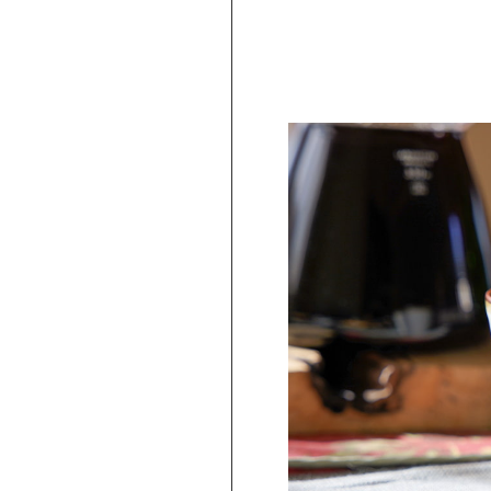
PICKUP
【波佐見焼】BARBAR 蕎麦猪口大辞典 × Netflix ス
トレンジャー・シングス そばちょこ Escape ＆
Telekinesis（STS-03）
2,750
円
(
税込
)