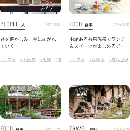
PEOPLE
FOOD
人
食事
2024.08.19
2024.02.02
昔を懐かしみ、今に紡がれ
由緒ある有馬温泉でランチ
ていく
＆スイーツが楽しめるデザ
琺瑯〈kaico〉のある暮らし
イナーズカフェ
#カフェ
#花屋
#珈琲
#大阪府
#cinq
#近畿
#OZIO
#雑貨
#レザーショップ
#カフェ
#kaico
#兵庫県
#FORMLADY
#クラフトマ
#有馬温泉
#ケ
FOOD
TRAVEL
食事
旅行
2023.10.24
2023.09.29