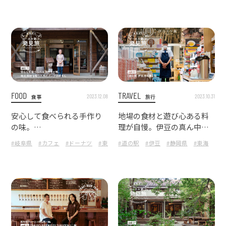
FOOD
TRAVEL
2023.12.08
2023.10.31
食事
旅行
安心して食べられる手作り
地場の食材と遊び心ある料
の味。
理が自慢。伊豆の真ん中の
地元食材を取り入れたドー
道の駅
#岐阜県
#カフェ
#ドーナツ
#東海
#道の駅
#伊豆
#静岡県
#東海
ナツ屋さん