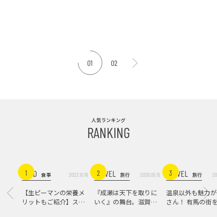
01
02
人気ランキング
RANKING
FOOD
TRAVEL
TRAVEL
1
2
3
2023.10.16
2026.05.15
20
食事
旅行
旅行
【生ピーマンの栄養メ
『成瀬は天下を取りに
温泉以外も魅力が
リットもご紹介】スパ
いく』の舞台。滋賀県
さん！ 有馬の街
イス際立つ、生ピーマ
大津の街をめぐる聖地