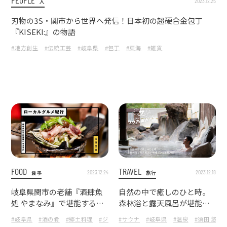
2023.12.25
人
刃物の3S・関市から世界へ発信！日本初の超硬合金包丁
『KISEKI:』の物語
#地方創生
#伝統工芸
#岐阜県
#包丁
#東海
#雑貨
FOOD
TRAVEL
2023.12.24
2023.12.18
食事
旅行
岐阜県関市の老舗『酒肆魚
自然の中で癒しのひと時。
処 やまなみ』で堪能する郷
森林浴と露天風呂が堪能で
土料理とくるみ鍋
きる温泉施設
#岐阜県
#酒の肴
#郷土料理
#ジビエ
#サウナ
#くるみ味噌
#岐阜県
#PICK UP
#温泉
#須田 悠
#東海