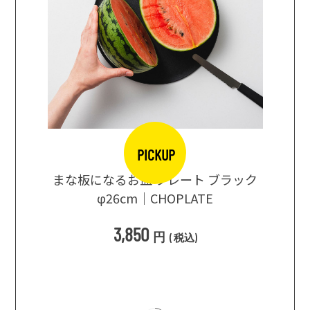
PICKUP
口大辞典
まな板になるお皿 プレート ブラック
まるで
シングス
φ26cm｜CHOPLATE
3種飲
3,850
円
(
税込
)
1