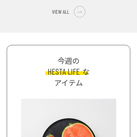
ンの肉詰めレシピ！
巡礼旅
VIEW ALL
今週の
HESTA LIFE
な
アイテム