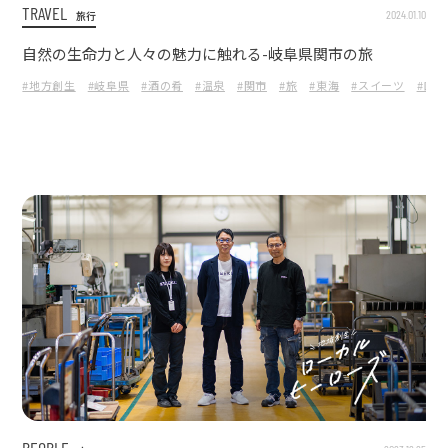
TRAVEL
2024.01.10
旅行
自然の生命力と人々の魅力に触れる-岐阜県関市の旅
#地方創生
#岐阜県
#酒の肴
#温泉
#関市
#旅
#東海
#スイーツ
#ロ
PEOPLE