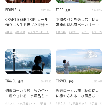
PEOPLE
FOOD
2023.10.27
2023.10.24
人
食事
CRAFT BEER TRIP! ビール
本物のパンを楽しむ！伊豆
作りに人生を捧げた夫婦が
高原の隠れ家ベーカリーカ
作るクラフトビールの楽園
フェ『ル・フィヤージュ』
#伊豆
#静岡県
#クラフトビール
#ブルワリー
#静岡県
#カフェ
#東海
#パン
#ベーカリ
に行こう！
TRAVEL
TRAVEL
2023.10.20
2023.10.17
旅行
旅行
週末ローカル旅 秋の伊豆
週末ローカル旅 秋の伊豆
に癒やされる「水風呂ちゃ
に癒やされる「水風呂ちゃ
んのひとり旅・後編 〜お
んのひとり旅・前編 〜伊豆
#サウナ
#水風呂ちゃん
#伊豆
#静岡県
#サウナ
#東海
#水風呂ちゃん
#伊豆
#静
宿〜」
さんぽ〜」