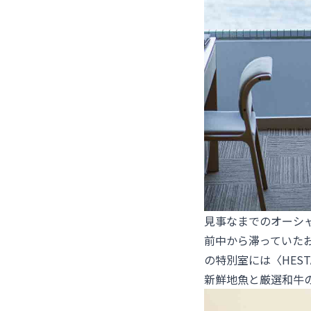
見事なまでのオーシ
前中から滞っていた
の特別室には〈
HE
新鮮地魚と厳選和牛