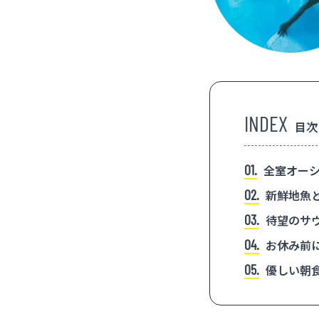
目次
1
全室オーシ
2
新鮮地魚
3
待望のサ
4
お休み前
5
優しい朝