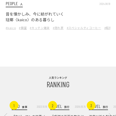
PEOPLE
2024.08.19
人
昔を懐かしみ、今に紡がれていく
琺瑯〈kaico〉のある暮らし
#kaico
#個室
#キッチン雑貨
#隠れ家
#スペシャルティコーヒー
#昭和レ
人気ランキング
RANKING
FOOD
TRAVEL
TRAVEL
1
2
3
2023.10.16
2026.05.15
20
食事
旅行
旅行