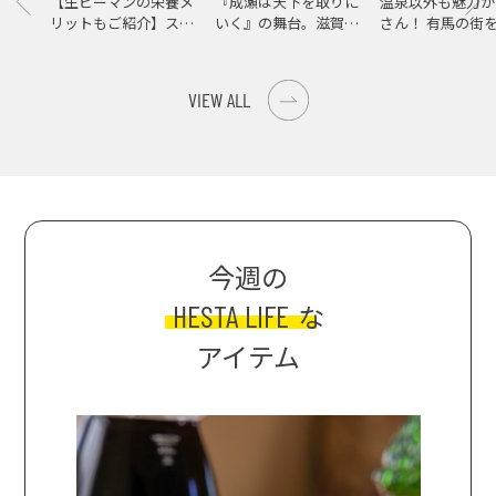
【生ピーマンの栄養メ
『成瀬は天下を取りに
温泉以外も魅力が
リットもご紹介】スパ
いく』の舞台。滋賀県
さん！ 有馬の街
イス際立つ、生ピーマ
大津の街をめぐる聖地
ンの肉詰めレシピ！
巡礼旅
VIEW ALL
今週の
HESTA LIFE
な
アイテム