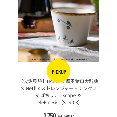
PICKUP
【波佐見焼】BARBAR 蕎麦猪口大辞典
地ビール
まな板
× Netflix ストレンジャー・シングス
箱根セレ
そばちょこ Escape ＆
Telekinesis（STS-03）
込
)
2,750
円