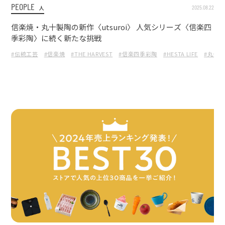
PEOPLE
2025.08.22
人
信楽焼・丸十製陶の新作〈utsuroi〉 人気シリーズ〈信楽四
季彩陶〉に続く新たな挑戦
#伝統工芸
#信楽焼
#THE HARVEST
#信楽四季彩陶
#HESTA LIFE
#丸十