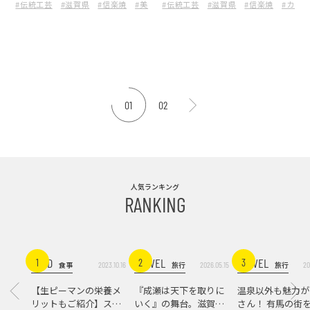
#伝統工芸
#滋賀県
#信楽焼
#美濃焼
#伝統工芸
#益子焼
#滋賀県
#岐阜県
#信楽焼
#九谷焼
#カフ
#肥前
01
02
人気ランキング
RANKING
FOOD
TRAVEL
TRAVEL
1
2
3
2023.10.16
2026.05.15
20
食事
旅行
旅行
【生ピーマンの栄養メ
『成瀬は天下を取りに
温泉以外も魅力が
リットもご紹介】スパ
いく』の舞台。滋賀県
さん！ 有馬の街