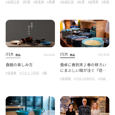
#伝統工芸
#料理
#信楽焼
#美濃焼
#伝統工芸
#エアーかおる
#料理
#THE HARVEST
#滋賀県
#信楽焼
#お
願いを形にして贈りません
青色の器でティータイムを
か
爽やかに
ITEM
ITEM
2024.05.09
商品
2024.08.09
商品
食卓に春到来♪春の移ろい
食器の楽しみ方
にまぶしい陽が注ぐ『信楽
#信楽焼
#スタッフ日記
#器
四季彩陶-清明』でテーブル
#信楽焼
#THE HARVEST
#お皿
#恵
コーディネートしよう