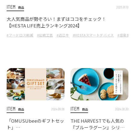
ITEM
2025.01.10
商品
大人気商品が勢ぞろい！まずはココをチェック！
【HESTA LIFE売上ランキング2024】
#フードロス削減
#伝統工芸
#近江牛
#HESTAスマートデバイス
#信楽焼
ITEM
ITEM
2024.09.06
2024.08.30
商品
商品
「OMUSUbeeのギフトセッ
THE HARVESTでも人気の
ト」
『ブルーラグーン』シリー
大事なあの人への気持ちと
ズに新たな器が仲間入り –