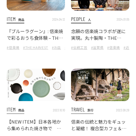
ITEM
PEOPLE
2024.04.12
2024.01.05
商品
人
『ブルーラグーン』: 信楽焼
念願の信楽焼コラボが遂に
で彩るおうち食体験 – THE
実現。丸十製陶・THE
HARVESTの新作テーブルウ
HARVESTとの合同報告会
#信楽焼
#THE HARVEST
#お皿
#恵比寿
#伝統工芸
#器
#滋賀県
#信楽焼
#近畿
ェア
ITEM
TRAVEL
2023.10.10
2023.09.29
商品
旅行
【NEW ITEM】日本各地か
信楽の伝統と魅力をギュッ
ら集められた焼き物で お
と凝縮！ 複合型カフェ＆シ
いしく楽しむ秋
ョップ『Ogama』を訪ねる