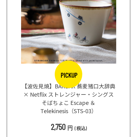
PICKUP
【波佐見焼】BARBAR 蕎麦猪口大辞典
地ビール
まな板
× Netflix ストレンジャー・シングス
箱根セレ
そばちょこ Escape ＆
Telekinesis（STS-03）
込
)
2,750
円
(
税込
)