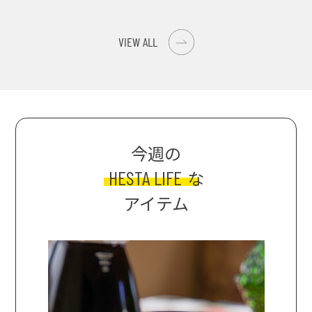
イス際立つ、生ピーマ
大津の街をめぐる聖地
ンの肉詰めレシピ！
巡礼旅
VIEW ALL
今週の
HESTA LIFE
な
アイテム