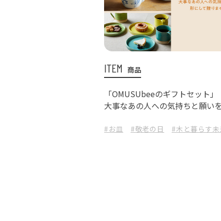
ITEM
商品
「OMUSUbeeのギフトセット」
大事なあの人への気持ちと願い
#お皿
#敬老の日
#木と暮らす