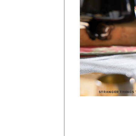
PICKUP
旅行気分♪ 強羅の地ビール 3種飲み比べ
セット ｜HESTA 箱根セレクト
980
2,480
円 ～
円
(
税込
)