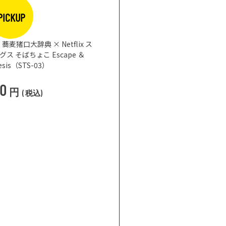
PICKUP
蕎麦猪口大辞典 × Netflix ス
 そばちょこ Escape ＆
nesis（STS-03）
50
円
(
税込
)