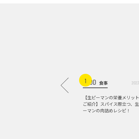
1
FOOD
食事
2023
【生ピーマンの栄養メリッ
ご紹介】スパイス際立つ、生
ーマンの肉詰めレシピ！