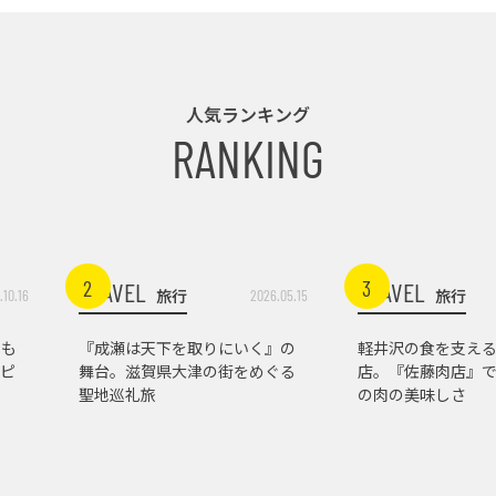
人気ランキング
RANKING
2
3
TRAVEL
TRAVEL
旅行
旅行
.10.16
2026.05.15
トも
『成瀬は天下を取りにいく』の
軽井沢の食を支え
ピ
舞台。滋賀県大津の街をめぐる
店。『佐藤肉店』
聖地巡礼旅
の肉の美味しさ