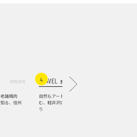
4
5
TRAVEL
TRAVEL
旅行
2026.07.10
2026.07.03
る老舗精肉
自然もアートもグルメも楽し
温泉以外も
で知る、信州
む、軽井沢ローカルスポット巡
馬の街を
り