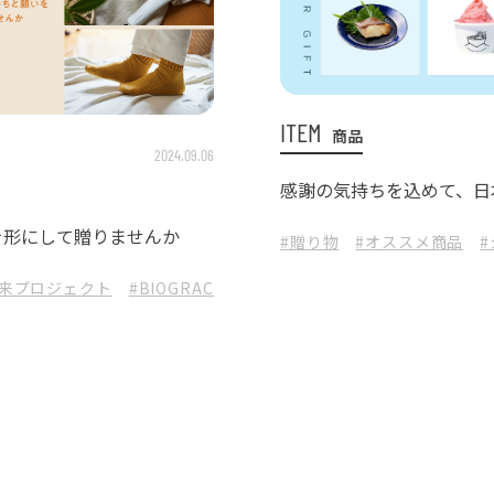
ITEM
商品
2024.09.06
感謝の気持ちを込めて、日
を形にして贈りませんか
#贈り物
#オススメ商品
未来プロジェクト
#BIOGRACE
#靴下
#マルヒロ
#有機リンゴ