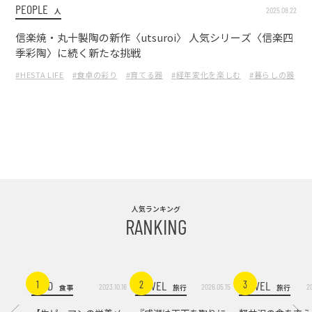
PEOPLE
2025.08.22
人
信楽焼・丸十製陶の新作〈utsuroi〉 人気シリーズ〈信楽四
季彩陶〉に続く新たな挑戦
#HESTA LIFE
#食卓の彩り
#育てる器
#経年変化を楽しむ
#暮らしの器
#
人気ランキング
RANKING
FOOD
TRAVEL
TRAVEL
1
2
3
2023.10.16
2026.05.15
2
食事
旅行
旅行