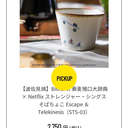
PICKUP
【波佐見焼】BARBAR 蕎麦猪口大辞典
地ビール
まな板
× Netflix ストレンジャー・シングス
箱根セレ
そばちょこ Escape ＆
Telekinesis（STS-03）
込
)
2,750
円