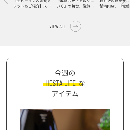
【生ピーマンの栄養メ
『成瀬は天下を取りに
軽井沢の食を支え
リットもご紹介】スパ
いく』の舞台。滋賀県
舗精肉店。『佐藤
イス際立つ、生ピーマ
大津の街をめぐる聖地
店』で知る、信州
ンの肉詰めレシピ！
巡礼旅
の美味しさ
VIEW ALL
今週の
HESTA LIFE
な
アイテム