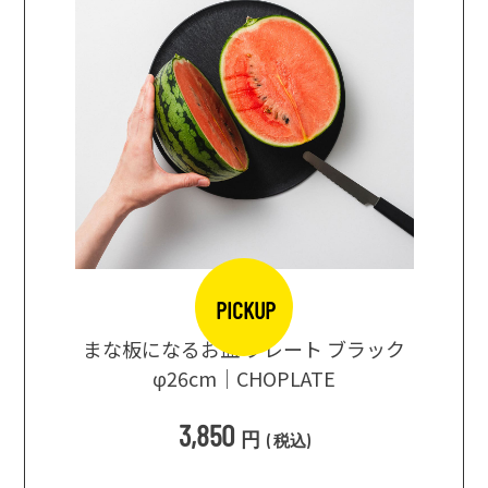
PICKUP
口大辞典
まな板になるお皿 プレート ブラック
まるで
シングス
φ26cm｜CHOPLATE
3種飲
3,850
円
(
税込
)
1