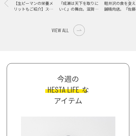
【生ピーマンの栄養メ
『成瀬は天下を取りに
軽井沢の食を支え
リットもご紹介】スパ
いく』の舞台。滋賀県
舗精肉店。『佐藤
イス際立つ、生ピーマ
大津の街をめぐる聖地
店』で知る、信州
ンの肉詰めレシピ！
巡礼旅
の美味しさ
VIEW ALL
今週の
HESTA LIFE
な
アイテム