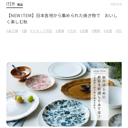
ITEM
2023.10.10
商品
【NEW ITEM】日本各地から集められた焼き物で おいし
く楽しむ秋
#益子焼
#器
#スタッフ日記
#東海
#九州
#近畿
#関東
#北陸
#石川県