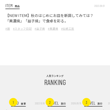
ITEM
2023.09.01
商品
【NEW ITEM】秋のはじめにお皿を新調してみては？
「美濃焼」「益子焼」で食卓を彩る。
#器
#スタッフ日記
#益子焼
#美濃焼
#伝統工芸
人気ランキング
RANKING
FOOD
TRAVEL
TRAVEL
1
2
3
2023.10.16
2026.05.15
2
食事
旅行
旅行