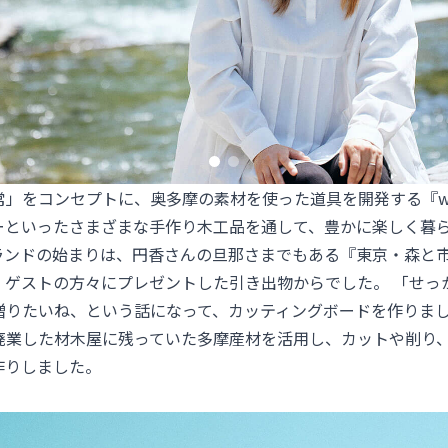
常」をコンセプトに、奥多摩の素材を使った道具を開発する『w
ーといったさまざまな手作り木工品を通して、豊かに楽しく暮
ランドの始まりは、円香さんの旦那さまでもある『
東京・森と市
、ゲストの方々にプレゼントした引き出物からでした。 「せっ
贈りたいね、という話になって、カッティングボードを作りま
廃業した材木屋に残っていた多摩産材を活用し、カットや削り
作りしました。