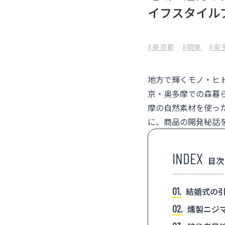
イフスタイル
#東京都
#関東
#奥
地方で輝くモノ・ヒ
京・奥多摩での森暮
摩の自然素材を使っ
に、商品の開発秘話
目次
1
結婚式の引
2
燻製ニジ