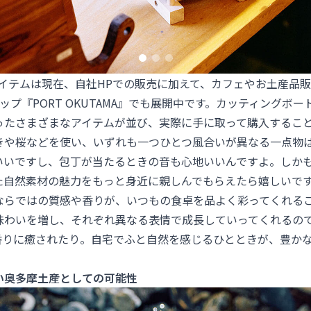
アイテムは現在、自社HPでの販売に加えて、カフェやお土産品
ョップ『
PORT OKUTAMA
』でも展開中です。カッティングボー
ったさまざまなアイテムが並び、実際に手に取って購入するこ
きや桜などを使い、いずれも一つひとつ風合いが異なる一点物
いいですし、包丁が当たるときの音も心地いいんですよ。しか
た自然素材の魅力をもっと身近に親しんでもらえたら嬉しいで
ならではの質感や香りが、いつもの食卓を品よく彩ってくれる
味わいを増し、それぞれ異なる表情で成長していってくれるの
香りに癒されたり。自宅でふと自然を感じるひとときが、豊か
い奥多摩土産としての可能性