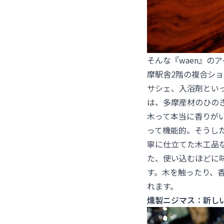
そんな『waen』の
摩駅舎2階の複合シ
サシェ、入浴剤とい
は、多摩産材のひの
木って本当に香りが
って機能的。そうし
寧に仕立てた木工品
た、使い込むほどに
す。木を触ったり、
れます。
燻製ニジマス：新し