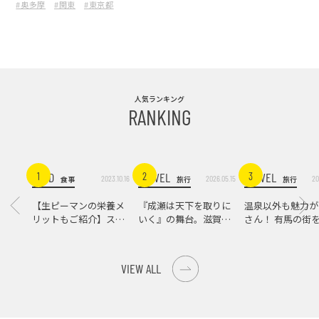
#奥多摩
#関東
#東京都
庭』
人気ランキング
RANKING
FOOD
TRAVEL
TRAVEL
1
2
3
2023.10.16
2026.05.15
20
食事
旅行
旅行
【生ピーマンの栄養メ
『成瀬は天下を取りに
温泉以外も魅力が
リットもご紹介】スパ
いく』の舞台。滋賀県
さん！ 有馬の街
イス際立つ、生ピーマ
大津の街をめぐる聖地
ンの肉詰めレシピ！
巡礼旅
VIEW ALL