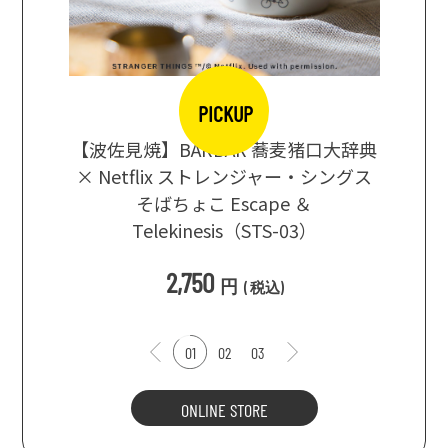
PICKUP
【波佐見焼】BARBAR 蕎麦猪口大辞典
地ビール
まな板
× Netflix ストレンジャー・シングス
箱根セレ
そばちょこ Escape ＆
Telekinesis（STS-03）
込
)
2,750
円
(
税込
)
01
02
03
ONLINE STORE