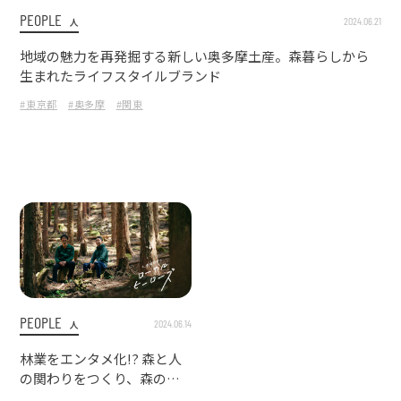
PEOPLE
2024.06.21
人
地域の魅力を再発掘する新しい奥多摩土産。森暮らしから
生まれたライフスタイルブランド
#東京都
#奥多摩
#関東
PEOPLE
2024.06.14
人
林業をエンタメ化!? 森と人
の関わりをつくり、森の未
来を守る『東京・森と市