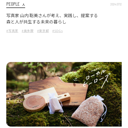
PEOPLE
2024.07.12
人
写真家 山内 聡美さんが考え、実践し、提案する
森と人が共生する未来の暮らし
#写真家
#奥多摩
#東京都
#SDGs