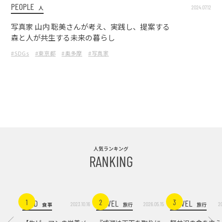
PEOPLE
2024.07.12
人
写真家 山内 聡美さんが考え、実践し、提案する
森と人が共生する未来の暮らし
#SDGs
#東京都
#奥多摩
#写真家
人気ランキング
RANKING
FOOD
TRAVEL
TRAVEL
1
2
3
2023.10.16
2026.05.15
2
食事
旅行
旅行