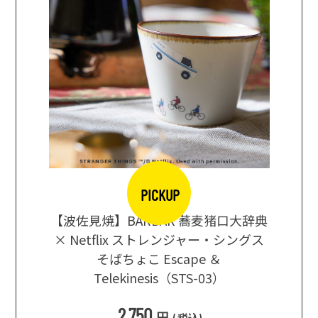
PICKUP
【波佐見焼】BARBAR 蕎麦猪口大辞典
地ビール
まな板
× Netflix ストレンジャー・シングス
箱根セレ
そばちょこ Escape ＆
Telekinesis（STS-03）
込
)
2,750
円