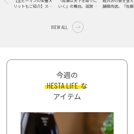
【生ピーマンの栄養メ
『成瀬は天下を取りに
軽井沢の食を支え
リットもご紹介】スパ
いく』の舞台。滋賀県
舗精肉店。『佐藤
イス際立つ、生ピーマ
大津の街をめぐる聖地
店』で知る、信州
ンの肉詰めレシピ！
巡礼旅
の美味しさ
VIEW ALL
今週の
HESTA LIFE
な
アイテム