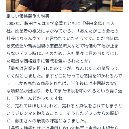
厳しい価格競争の現実
2003年、藤田さんは大学卒業とともに『藤田金属』へ入
社。創業者の祖父にはかねてから、「あんたがこの会社の
社長になるんやで」と言われていたそうです。ただ当時は、
景気低迷や新興国製の廉価品流入などで物価の下落が止ま
らないデフレ時代。そのため、入社早々に目の当たりにし
た熾烈な価格競争に苦戦を強いられたとか。
「最初は営業を担当したのですが、なんじゃこの業界って、
がく然としました。まずどこに行っても値段を叩かれるんで
す。しかも売れる商品を作れば、半年後には中国製の安価
な類似品が出回り、そしてまた値段を叩かれるという繰り返
し。正直しんどかったですね」
と、売れてはほしいけれど、売れると真似をされてしまうと
いうジレンマを抱えることに。そうしたデフレからの脱却
が、藤田さんの最初の課題となりました。
「品質・性能だけでは通用しない価格至上主義の市場から