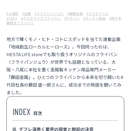
#大阪府
#近畿
#フライパンジュウ
#藤田金属
#カスタマイズ
#TENT
#カスタマイズフライパン
#デザイン
#キッチン用品
#持ち手
着脱式フライパン
地方で輝くモノ・ヒト・コトにスポットを当てた連載企画
『地域創生ローカルヒーローズ』。今回伺ったのは、
HESTA LIFE storeでも取り扱うオリジナルのフライパン
〈
フライパンジュウ
〉が世界でも話題となっている、大
阪・八尾に本社を置く金属製キッチン用品専門メーカー
『藤田金属』。ひとつのフライパンから未来を切り開いた4
代目社長の藤田 盛一郎さんに、成功までの物語を聞いてみ
ました。
目次
デフレ渦巻く業界の現実と脱却の決意
1