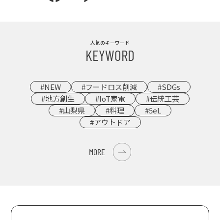
人気のキーワード
KEYWORD
#NEW
#フードロス削減
#SDGs
#地方創生
#IoT家電
#伝統工芸
#山梨県
#料理
#5eL
#アウトドア
MORE