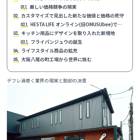
厳しい価格競争の現実
1.1
カスタマイズで見出した新たな価値と価格の死守
2
HESTA LIFE オンライン(旧OMUSUbee)では
2.1
オリジナルカスタマイズを用意
キッチン用品にデザインを取り入れた新境地
3
フライパンジュウの誕生
3.1
ライフスタイル商品の拡充
4
大阪八尾の町工場から世界に挑む
5
デフレ渦巻く業界の現実と脱却の決意