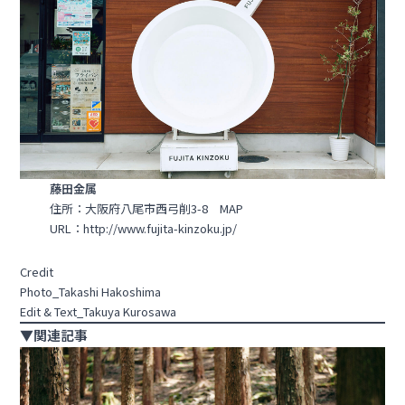
藤田金属
住所：大阪府八尾市西弓削3-8
MAP
URL：
http://www.fujita-kinzoku.jp/
Credit
Photo_Takashi Hakoshima
Edit & Text_Takuya Kurosawa
▼関連記事