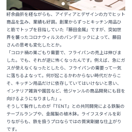
紆余曲折を経ながらも、アイディアとデザインの力でヒット
商品を生み、業績も好調。創業からずっとキッチン用品ひ
と筋でトップを目指していた『藤田金属』ですが、突如世
界を襲ったコロナウィルスのパンデミックによって、藤田
さんの思考も変化したとか。
「コロナ禍の巣ごもり需要で、フライパンの売上は伸びま
した。でも、それが逆に怖くなったんです。例えば、急にガ
スが使えなくなったとしたら、フライパンの需要って一気
に落ちるよなって。何が起こるかわからない時代だからこ
そ、キッチン用品だけに依存していてはいけないと思い、
インテリア雑貨や園芸など、他ジャンルの商品開発にも目を
向けるようになりました」。
そうして製作したのが『TENT』との共同開発による鉄製の
テーブルランプや、金属製の植木鉢。ライフスタイルを彩
りながらも、鉄を扱うプロならではの質実剛健な仕上がり
です。