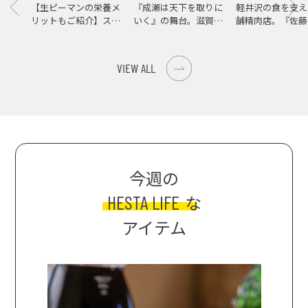
【生ピーマンの栄養メ
『成瀬は天下を取りに
軽井沢の食を支え
リットもご紹介】スパ
いく』の舞台。滋賀県
舗精肉店。『佐藤
イス際立つ、生ピーマ
大津の街をめぐる聖地
店』で知る、信州
ンの肉詰めレシピ！
巡礼旅
の美味しさ
VIEW ALL
今週の
HESTA LIFE
な
アイテム