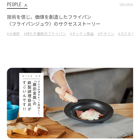
PEOPLE
2024.08.02
人
技術を信じ、価値を創造したフライパン
〈フライパンジュウ〉のサクセスストーリー
#大阪府
#持ち手着脱式フライパン
#キッチン用品
#デザイン
#カスタマイ