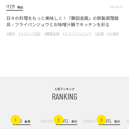
ITEM
2024.05.23
商品
日々の料理をもっと美味しく！『藤田金属』の鉄製調理器
具 – フライパンジュウとお味噌汁鍋でキッチンを彩る
#雑貨
#スタッフ日記
#藤田金属
#フライパンジュウ
#近畿
#大阪府
人気ランキング
RANKING
FOOD
TRAVEL
TRAVEL
1
2
3
2023.10.16
2026.05.15
2
食事
旅行
旅行