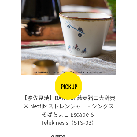
PICKUP
【波佐見焼】BARBAR 蕎麦猪口大辞典
地ビール
まな板
× Netflix ストレンジャー・シングス
箱根セレ
そばちょこ Escape ＆
Telekinesis（STS-03）
込
)