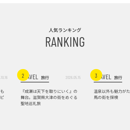
人気ランキング
RANKING
2
3
TRAVEL
TRAVEL
旅行
旅行
.10.16
2026.05.15
トも
『成瀬は天下を取りにいく』の
温泉以外も魅力がた
ピ
舞台。滋賀県大津の街をめぐる
馬の街を探検
聖地巡礼旅