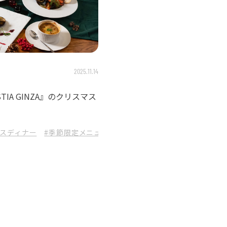
2025.11.14
IA GINZA』のクリスマス
マスディナー
#季節限定メニュー
#東京
#HESTIA_GINZA
#ヘ