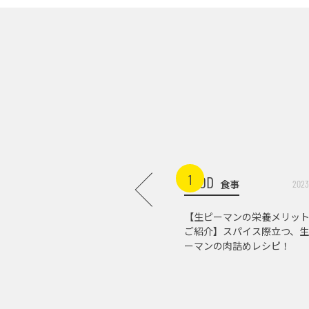
1
FOOD
食事
2023
【生ピーマンの栄養メリッ
ご紹介】スパイス際立つ、生
ーマンの肉詰めレシピ！