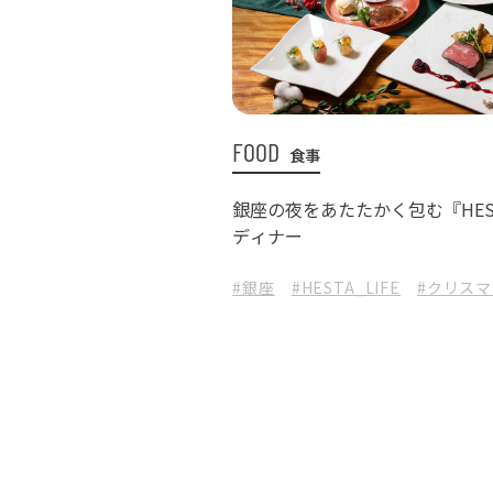
FOOD
食事
銀座の夜をあたたかく包む『HEST
ディナー
#銀座
#HESTA_LIFE
#クリス