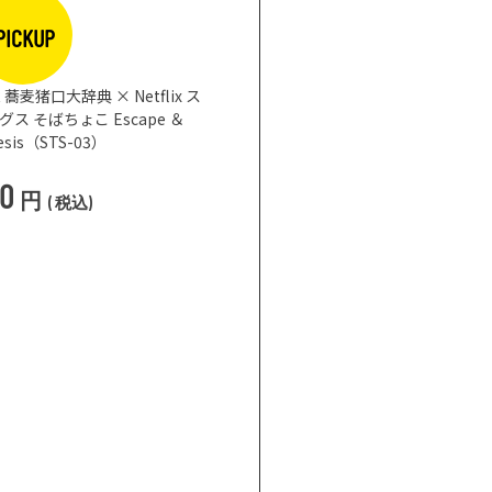
PICKUP
蕎麦猪口大辞典 × Netflix ス
 そばちょこ Escape ＆
nesis（STS-03）
50
円
(
税込
)