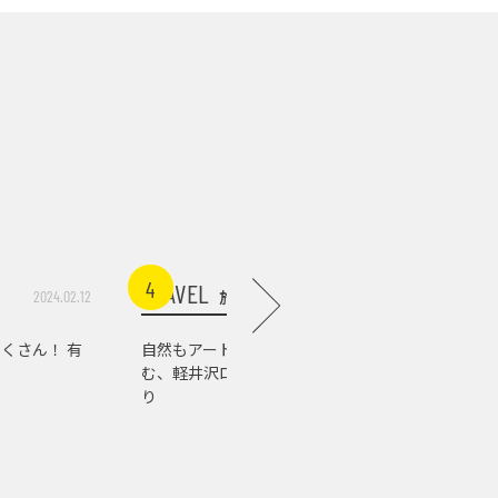
4
5
TRAVEL
TRAVEL
旅行
2024.02.12
2026.07.03
くさん！ 有
自然もアートもグルメも楽し
軽井沢の
む、軽井沢ローカルスポット巡
店。『佐
り
の肉の美