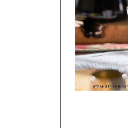
PICKUP
旅行気分♪ 強羅の地ビール 3種飲み比べ
セット ｜HESTA 箱根セレクト
980
2,480
円 ～
円
(
税込
)