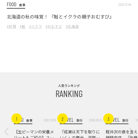
FOOD
2023.12.04
食事
北海道の秋の味覚！ 『鮭とイクラの親子おむすび』
#料理
#鮭
#イクラ
#おむすび
#北海道
人気ランキング
RANKING
FOOD
TRAVEL
TRAVEL
1
2
3
2023.10.16
2026.05.15
2
食事
旅行
旅行
【生ピーマンの栄養メ
『成瀬は天下を取りに
軽井沢の食を支え
リットもご紹介】スパ
いく』の舞台。滋賀県
舗精肉店。『佐藤