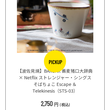
PICKUP
【波佐見焼】BARBAR 蕎麦猪口大辞典
地ビール
まな板
× Netflix ストレンジャー・シングス
箱根セレ
そばちょこ Escape ＆
Telekinesis（STS-03）
込
)
2,750
円
(
税込
)