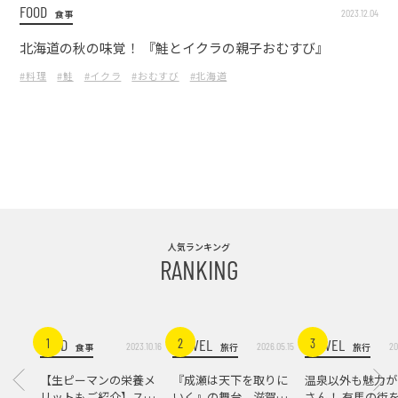
FOOD
2023.12.04
食事
北海道の秋の味覚！ 『鮭とイクラの親子おむすび』
#料理
#鮭
#イクラ
#おむすび
#北海道
人気ランキング
RANKING
FOOD
TRAVEL
TRAVEL
1
2
3
2023.10.16
2026.05.15
20
食事
旅行
旅行
【生ピーマンの栄養メ
『成瀬は天下を取りに
温泉以外も魅力が
リットもご紹介】スパ
いく』の舞台。滋賀県
さん！ 有馬の街