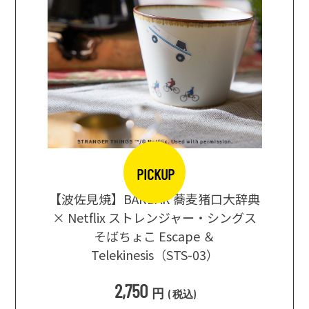
PICKUP
【波佐見焼】BARBAR 蕎麦猪口大辞典
地ビール
まな板
× Netflix ストレンジャー・シングス
箱根セレ
そばちょこ Escape ＆
Telekinesis（STS-03）
込
)
2,750
円
(
税込
)