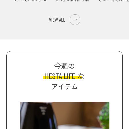
イス際立つ、生ピーマ
大津の街をめぐる聖地
ンの肉詰めレシピ！
巡礼旅
VIEW ALL
今週の
HESTA LIFE
な
アイテム