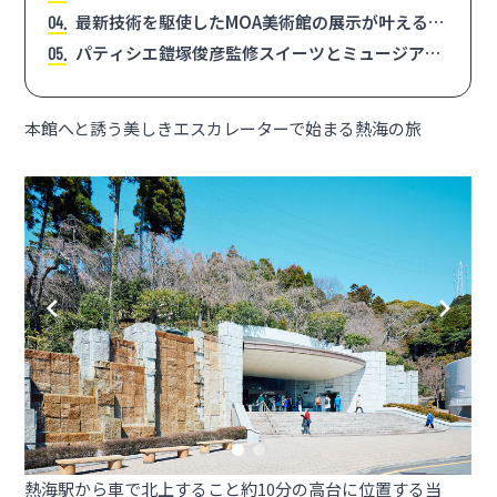
最新技術を駆使したMOA美術館の展示が叶える美
4
術体験
パティシエ鎧塚俊彦監修スイーツとミュージアム
5
ショップで締めくくる
本館へと誘う美しきエスカレーターで始まる熱海の旅
熱海駅から車で北上すること約10分の高台に位置する当