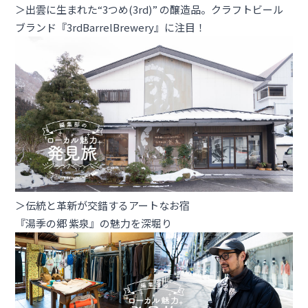
＞出雲に生まれた“3つめ(3rd)” の醸造品。クラフトビール
ブランド『3rdBarrelBrewery』に注目！
＞伝統と革新が交錯するアートなお宿
『湯季の郷 紫泉』の魅力を深堀り