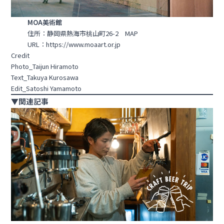
MOA美術館
住所：静岡県熱海市桃山町26-2
MAP
URL：
https://www.moaart.or.jp
Credit
Photo_Taijun Hiramoto
Text_Takuya Kurosawa
Edit_Satoshi Yamamoto
▼関連記事