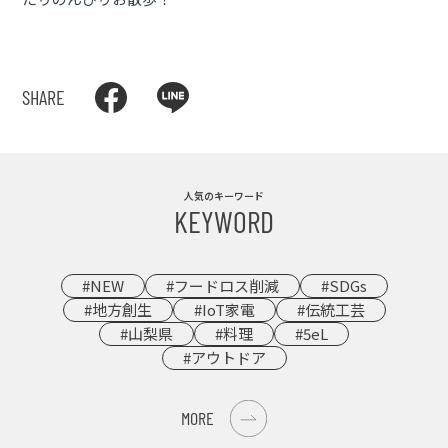
SHARE
人気のキーワード
KEYWORD
#NEW
#フードロス削減
#SDGs
#地方創生
#IoT家電
#伝統工芸
#山梨県
#料理
#5eL
#アウトドア
MORE