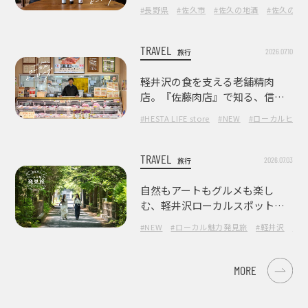
ねて
#長野県
#佐久市
#佐久の地酒
#佐久の酒
TRAVEL
2026.07.10
旅行
軽井沢の食を支える老舗精肉
店。『佐藤肉店』で知る、信州
の肉の美味しさ
#HESTA LIFE store
#NEW
#ローカルヒー
TRAVEL
2026.07.03
旅行
自然もアートもグルメも楽し
む、軽井沢ローカルスポット巡
り
#NEW
#ローカル魅力発見旅
#軽井沢
#長
MORE