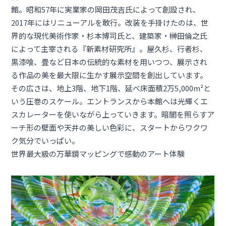
館。昭和57年に実業家の岡田茂吉氏によって創設され、
2017年にはリニューアルを敢行。改装を手掛けたのは、世
界的な現代美術作家・杉本博司氏と、建築家・榊田倫之氏
によって主宰される『新素材研究所』。屋久杉、行者杉、
黒漆喰、畳など日本の伝統的な素材を用いつつ、展示され
る作品の美を最大限に生かす展示空間を創出しています。
その広さは、地上3階、地下1階、延べ床面積2万5,000m²と
いう圧巻のスケール。エントランスから本館へは光輝くエ
スカレーターを使いながら上っていきます。暗闇を照らすア
ーチ形の壁面や天井の美しい色彩に、スタートからワクワ
ク気分でいっぱい。
世界最大級の万華鏡マッピングで感動のアート体験