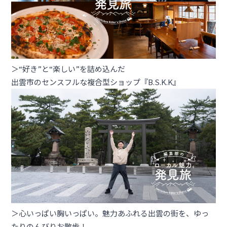
＞“好き”と“楽しい”を詰め込んだ
出雲市のセンスフルな複合型ショップ『B.S.K.K』
＞心いっぱい胸いっぱい。魅力あふれる出雲の街を、ゆっ
たりのんびりお散歩！