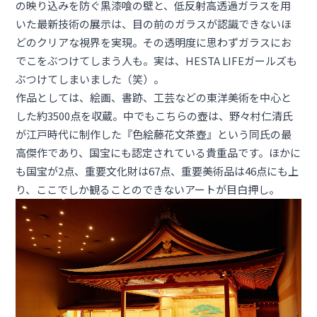
の映り込みを防ぐ黒漆喰の壁と、低反射高透過ガラスを用
いた最新技術の展示は、目の前のガラスが認識できないほ
どのクリアな視界を実現。その透明度に思わずガラスにお
でこをぶつけてしまう人も。実は、HESTA LIFEガールズも
ぶつけてしまいました（笑）。
作品としては、絵画、書跡、工芸などの東洋美術を中心と
した約3500点を収蔵。中でもこちらの壺は、野々村仁清氏
が江戸時代に制作した『色絵藤花文茶壺』という同氏の最
高傑作であり、国宝にも認定されている貴重品です。ほかに
も国宝が2点、重要文化財は67点、重要美術品は46点にも上
り、ここでしか観ることのできないアートが目白押し。