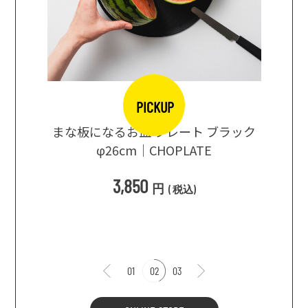
PICKUP
口大辞典
まな板になるお皿 プレート ブラック
まるで
シングス
φ26cm｜CHOPLATE
3種飲
3,850
円
(
税込
)
1
01
02
03