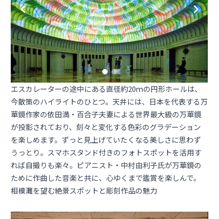
エスカレーターの途中にある直径約20ｍの円形ホールは、
今散策のハイライトのひとつ。天井には、日本を代表する万
華鏡作家の依田満・百合子夫妻による世界最大級の万華鏡
が投影されており、刻々と変化する色彩のグラデーション
を楽しめます。ずっと見上げていたくなる美しさに思わず
うっとり。スマホスタンド付きのフォトスポットを活用す
れば自撮りも楽々。ピアニスト・中村由利子氏が万華鏡の
ために作曲した音楽と共に、心ゆくまで鑑賞を楽しんで。
相模灘を望む絶景スポットと彫刻作品の魅力