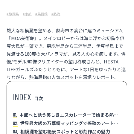
#静岡県
#中部
#美術館
#熱海
雄大な相模灘を望める、熱海市の高台に建つミュージアム
『
MOA美術館
』。メインロビーからは海に浮かぶ初島や伊
豆大島が一望でき、房総半島から三浦半島、伊豆半島まで
見渡せる180度の大パノラマが、見る人の心を癒します。俳
優/モデル/映像クリエイターの望月柊成さんと、HESTA
LIFEガールズふたりとともに、アートな1日をゆったりと巡
りながら、熱海屈指の人気スポットを深堀りレポート。
目次
本館へと誘う美しきエスカレーターで始まる熱海
1
の旅
世界最大級の万華鏡マッピングで感動のアート体
2
験
相模灘を望む絶景スポットと彫刻作品の魅力
3