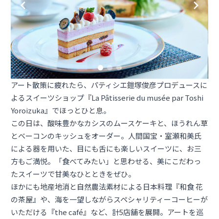
アート散策に疲れたら、パティシエ鎧塚俊彦プロデュースに
よるスイーツショップ『La Pâtisserie du musée par Toshi
Yoroizuka』でほっとひと息。
この日は、酸味豊かなカシスのムースケーキと、ほうれん草
とベーコンのキッシュをオーダー。人間国宝・室瀬和美氏
による器を用いた、目にも舌にも楽しいスイーツに、お三
方もご満悦。「食べてみたい」と思わせる、美にこだわっ
たスイーツで甘美なひとときをぜひ。
ほかにも地産地消と自然農法素材による日本料理『和食 花
の茶屋』や、海を一望しながらスペシャリティーコーヒーが
いただける『the café』など、計5店舗を展開。アートを巡