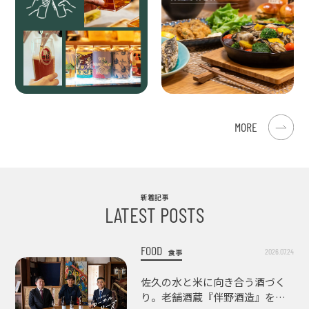
MORE
新着記事
LATEST POSTS
FOOD
2026.07.24
食事
佐久の水と米に向き合う酒づく
り。老舗酒蔵『伴野酒造』を訪