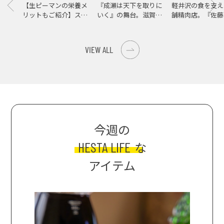
【生ピーマンの栄養メ
『成瀬は天下を取りに
軽井沢の食を支え
リットもご紹介】スパ
いく』の舞台。滋賀県
舗精肉店。『佐藤
イス際立つ、生ピーマ
大津の街をめぐる聖地
店』で知る、信州
ンの肉詰めレシピ！
巡礼旅
の美味しさ
VIEW ALL
今週の
HESTA LIFE
な
アイテム