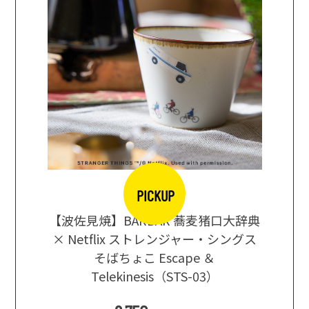
PICKUP
【波佐見焼】BARBAR 蕎麦猪口大辞典
地ビール
まな板
× Netflix ストレンジャー・シングス
箱根セレ
そばちょこ Escape ＆
Telekinesis（STS-03）
込
)