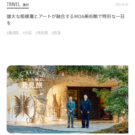
TRAVEL
2024.04.25
旅行
雄大な相模灘とアートが融合するMOA美術館で特別な一日
を
#静岡県
#中部
#美術館
#熱海