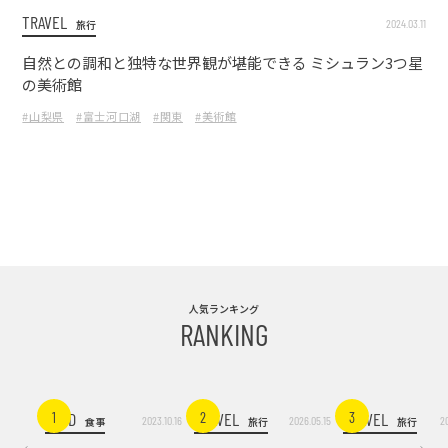
TRAVEL
2024.03.11
旅行
自然との調和と独特な世界観が堪能できる ミシュラン3つ星
の美術館
#山梨県
#富士河口湖
#関東
#美術館
人気ランキング
RANKING
FOOD
TRAVEL
TRAVEL
1
2
3
2023.10.16
2026.05.15
2
食事
旅行
旅行