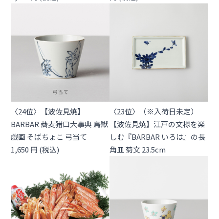
〈24位〉【波佐見焼】
〈23位〉（※入荷日未定）
BARBAR 蕎麦猪口大事典 鳥獣
【波佐見焼】江戸の文様を楽
戯画 そばちょこ 弓当て
しむ『BARBAR いろは』の長
1,650 円 (税込)
角皿 菊文 23.5cm