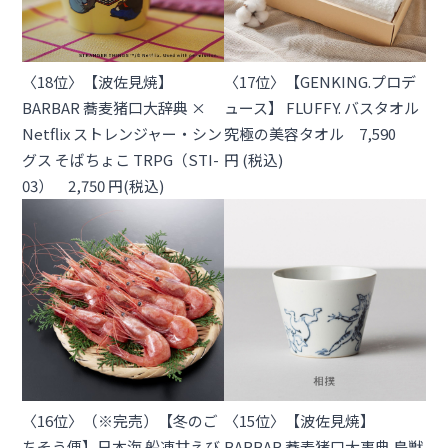
〈18位〉【波佐見焼】
〈17位〉【GENKING.プロデ
BARBAR 蕎麦猪口大辞典 ×
ュース】 FLUFFY. バスタオル
Netflix ストレンジャー・シン
究極の美容タオル 7,590
グス そばちょこ TRPG（STI-
円 (税込)
03） 2,750 円(税込)
〈16位〉（※完売）【冬のご
〈15位〉【波佐見焼】
ちそう便】日本海 船凍甘えび
BARBAR 蕎麦猪口大事典 鳥獣