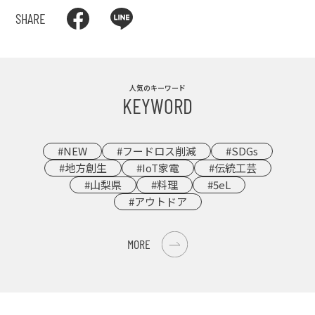
SHARE
人気のキーワード
KEYWORD
#NEW
#フードロス削減
#SDGs
#地方創生
#IoT家電
#伝統工芸
#山梨県
#料理
#5eL
#アウトドア
MORE