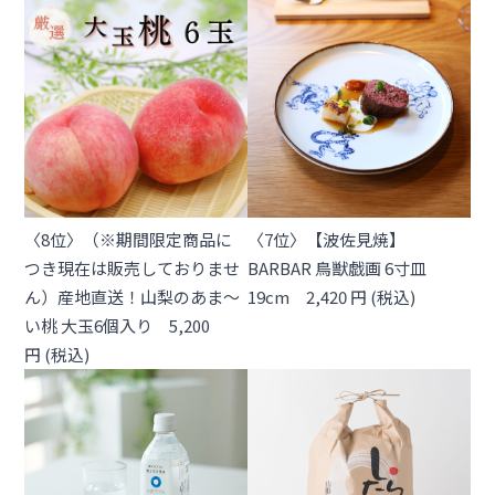
〈8位〉（※期間限定商品に
〈7位〉【波佐見焼】
つき現在は販売しておりませ
BARBAR 鳥獣戯画 6寸皿
ん）産地直送！山梨のあま～
19cm 2,420 円 (税込)
い桃 大玉6個入り 5,200
円 (税込)