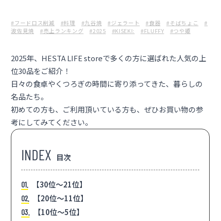
#フードロス削減
#料理
#九谷焼
#ジェラート
#食器
#そばちょこ
#
波佐見焼
#売上ランキング
#2025
#KISEKI:
#FLUFFY
#つや姫
2025年、
HESTA LIFE store
で多くの方に選ばれた人気の上
位30品をご紹介！
日々の食卓やくつろぎの時間に寄り添ってきた、暮らしの
名品たち。
初めての方も、ご利用頂いている方も、ぜひお買い物の参
考にしてみてください。
目次
【30位〜21位】
1
【20位〜11位】
2
【10位〜5位】
3