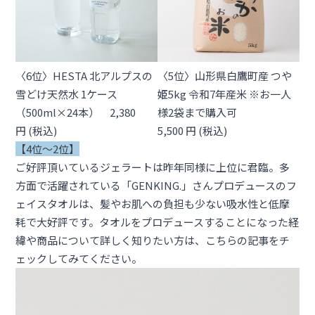
〈6位〉HESTA 北アルプスの
〈5位〉山形県白鷹町産 つや
雪どけ天然水 1ケース
姫5kg 令和7年産米 ※お一人
（500ml×24本） 2,380
様2袋まで購入可
円 (税込)
5,500 円 (税込)
【4位〜
2位
】
ご好評頂いているジェラートは昨年同様に上位に君臨。多
方面で活躍されている「GENKING.」さんプロデュースのフ
ェイスタオルは、髪やお肌への負担も少ない吸水性と低摩
耗で大好評です。タオルをプロデュースすることになった経
緯や商品について詳しく知りたい方は、
こちらの記事
をチ
ェックしてみてください。