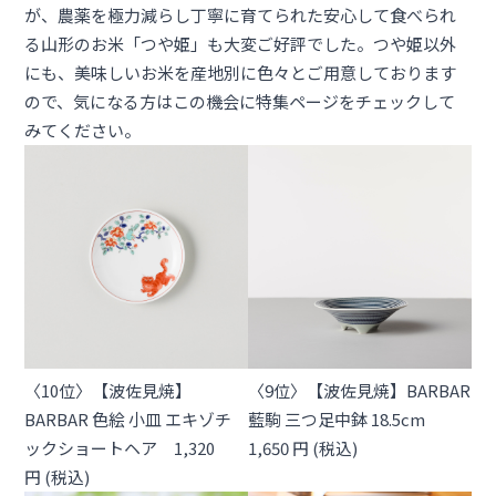
が、農薬を極力減らし丁寧に育てられた安心して食べられ
る山形のお米「つや姫」も大変ご好評でした。つや姫以外
にも、美味しいお米を産地別に色々とご用意しております
ので、気になる方はこの機会に
特集ページ
をチェックして
みてください。
〈10位〉【波佐見焼】
〈9位〉【波佐見焼】BARBAR
BARBAR 色絵 小皿 エキゾチ
藍駒 三つ足中鉢 18.5cm
ックショートヘア 1,320
1,650 円 (税込)
円 (税込)