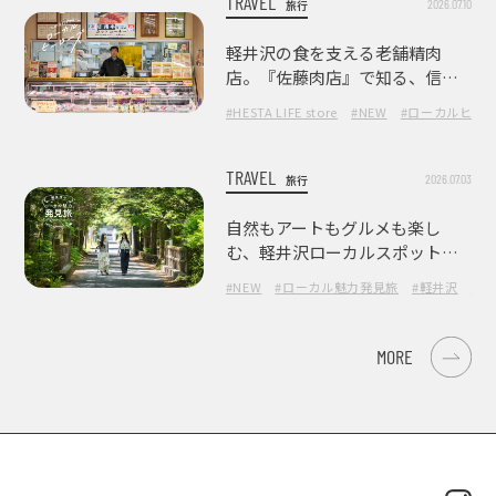
TRAVEL
2026.07.10
旅行
軽井沢の食を支える老舗精肉
店。『佐藤肉店』で知る、信州
の肉の美味しさ
#HESTA LIFE store
#NEW
#ローカルヒー
TRAVEL
2026.07.03
旅行
自然もアートもグルメも楽し
む、軽井沢ローカルスポット巡
り
#NEW
#ローカル魅力発見旅
#軽井沢
#長
MORE