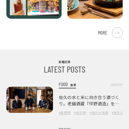
MORE
新着記事
LATEST POSTS
FOOD
2026.07.24
食事
佐久の水と米に向き合う酒づく
り。老舗酒蔵『伴野酒造』を訪
ねて
#長野県
#佐久市
#佐久の地酒
#佐久の酒