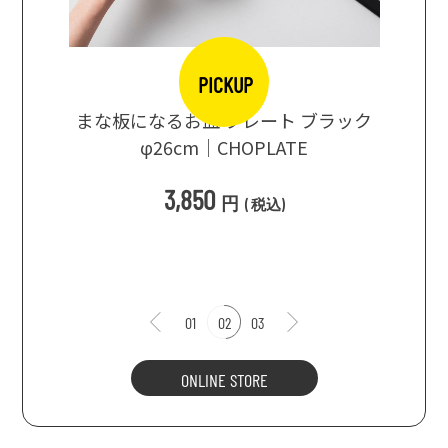
PICKUP
口大辞典
まな板になるお皿 プレート ブラック
まるで
シングス
φ26cm｜CHOPLATE
3種飲
3,850
円
(
税込
)
1
01
02
03
ONLINE STORE