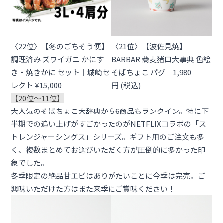
〈22位〉【冬のごちそう便】
〈21位〉【波佐見焼】
調理済み ズワイガニ かにす
BARBAR 蕎麦猪口大事典 色絵
き・焼きかに セット｜城崎セ
そばちょこ パグ 1,980
レクト ¥15,000
円 (税込)
【20位
〜11位
】
大人気の
そばちょこ大辞典
から6商品もランクイン。特に下
半期での追い上げがすごかったのが
NETFLIXコラボ
の「ス
トレンジャーシングス」シリーズ。ギフト用のご注文も多
く、複数まとめてお選びいただく方が圧倒的に多かった印
象でした。
冬季限定の絶品甘エビはありがたいことに今季は完売。ご
興味いただけた方はまた来季にご賞味ください！