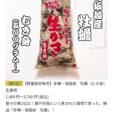
〈第1位〉
【数量限定販売】赤穂・坂越産 牡蠣（むき身）
生食用
1,900 円〜3,700 円 (税込)
堂々の第1位は！瀬戸内海という恵まれた環境で育った、絶
品「赤穂・坂越産 牡蠣」！