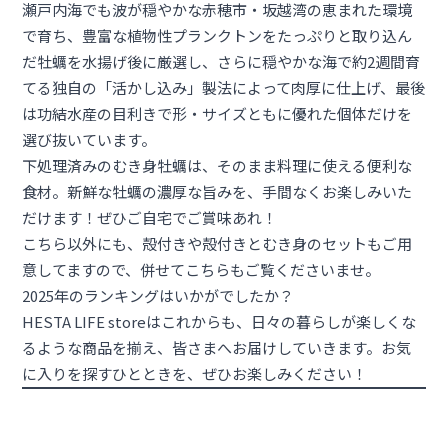
瀬戸内海でも波が穏やかな赤穂市・坂越湾の恵まれた環境
で育ち、豊富な植物性プランクトンをたっぷりと取り込ん
だ牡蠣を水揚げ後に厳選し、さらに穏やかな海で約2週間育
てる独自の「活かし込み」製法によって肉厚に仕上げ、最後
は功結水産の目利きで形・サイズともに優れた個体だけを
選び抜いています。
下処理済みのむき身牡蠣は、そのまま料理に使える便利な
食材。新鮮な牡蠣の濃厚な旨みを、手間なくお楽しみいた
だけます！ぜひご自宅でご賞味あれ！
こちら以外にも、殻付きや殻付きとむき身のセットもご用
意してますので、併せて
こちら
もご覧くださいませ。
2025年のランキングはいかがでしたか？
HESTA LIFE storeはこれからも、日々の暮らしが楽しくな
るような商品を揃え、皆さまへお届けしていきます。お気
に入りを探すひとときを、ぜひお楽しみください！