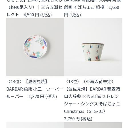
（約40尾入り）｜三方五湖セ
戯画 そばちょこ 相撲 1,650
レクト 4,500 円 (税込)
円 (税込)
〈14位〉【波佐見焼】
〈13位〉（※再入荷未定）
BARBAR 色絵 小皿 ウーパー
【波佐見焼】BARBAR 蕎麦猪
ルーパー 1,320 円 (税込)
口大辞典 × Netflix ストレン
ジャー・シングス そばちょこ
Christmas（STS-01）
2,750 円 (税込)