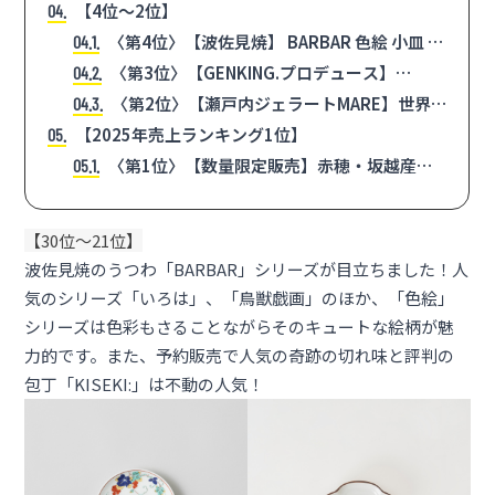
【4位〜2位】
4
〈第4位〉【波佐見焼】 BARBAR 色絵 小皿 パ
4.1
グ 1,320 円 (税込)
〈第3位〉【GENKING.プロデュース】
4.2
FLUFFY. フェイスタオル 究極の美容タオル
〈第2位〉【瀬戸内ジェラートMARE】世界
4.3
3,080 円 (税込)
最高の職人監修！ 贅沢ジェラート詰め合わせ 6種
【2025年売上ランキング1位】
5
12個セット 6,000 円 (税込)
〈第1位〉【数量限定販売】赤穂・坂越産
5.1
牡蠣（むき身）生食用1,900 円〜3,700 円 (税込)
【
30位〜
21
位
】
波佐見焼のうつわ
「BARBAR」
シリーズが目立ちました！人
気のシリーズ「いろは」、「鳥獣戯画」のほか、「色絵」
シリーズは色彩もさることながらそのキュートな絵柄が魅
力的です。また、予約販売で人気の奇跡の切れ味と評判の
包丁
「KISEKI:」
は不動の人気！