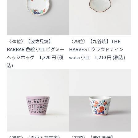
〈30位〉【波佐見焼】
〈29位〉【九谷焼】THE
BARBAR 色絵 小皿 ピグミー
HARVEST クラウドナイン
ヘッジホッグ 1,320 円 (税
wata 小皿 1,210 円 (税込)
込)
〈28位〉（※再入荷未定）
〈27位〉【波佐見焼】