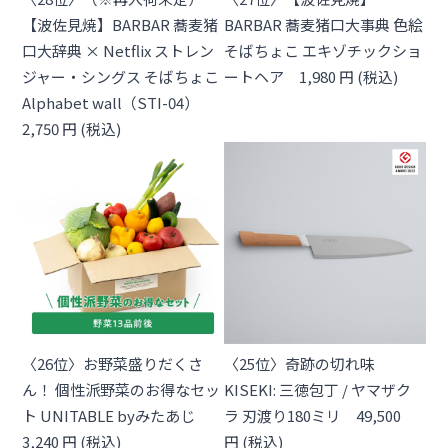
【波佐見焼】BARBAR 蕎麦猪
BARBAR 蕎麦猪口大事典 色絵
口大辞典 × Netflix ストレン
そばちょこ エキゾチックショ
ジャー・シングス そばちょこ
ートヘア 1,980 円 (税込)
Alphabet wall（STI-04）
2,750 円 (税込)
〈26位〉お野菜盛りだくさ
〈25位〉奇跡の切れ味
ん！ 個性派野菜のお得なセッ
KISEKI: 三徳包丁 / ヤマザク
ト UNITABLE byみたあじ
ラ 刃渡り180ミリ 49,500
3,240 円 (税込)
円 (税込)