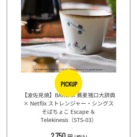
PICKUP
【波佐見焼】BARBAR 蕎麦猪口大辞典
地ビール
まな板
× Netflix ストレンジャー・シングス
箱根セレ
そばちょこ Escape ＆
Telekinesis（STS-03）
込
)
2,750
円