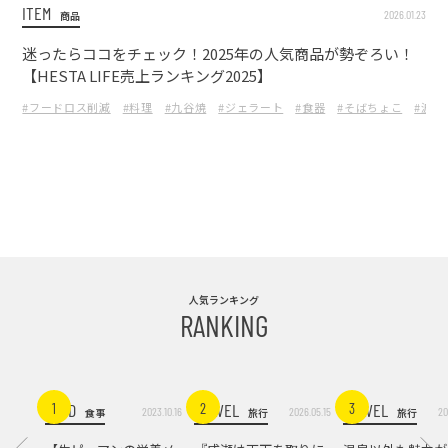
ITEM
2026.01.23
商品
迷ったらココをチェック！2025年の人気商品が勢ぞろい！
【HESTA LIFE売上ランキング2025】
#フードロス削減
#料理
#九谷焼
#ジェラート
#食器
#そばちょこ
#波佐
人気ランキング
RANKING
FOOD
TRAVEL
TRAVEL
1
2
3
2023.10.16
2026.05.15
20
食事
旅行
旅行