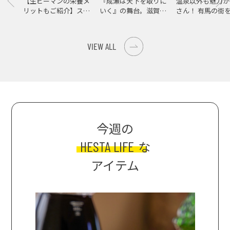
【生ピーマンの栄養メ
『成瀬は天下を取りに
温泉以外も魅力が
リットもご紹介】スパ
いく』の舞台。滋賀県
さん！ 有馬の街
イス際立つ、生ピーマ
大津の街をめぐる聖地
ンの肉詰めレシピ！
巡礼旅
VIEW ALL
今週の
HESTA LIFE
な
アイテム