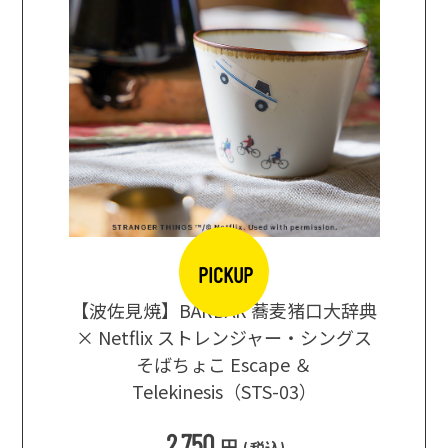
PICKUP
【波佐見焼】BARBAR 蕎麦猪口大辞典
地ビール
まな板
× Netflix ストレンジャー・シングス
箱根セレ
そばちょこ Escape ＆
Telekinesis（STS-03）
込
)
2,750
円