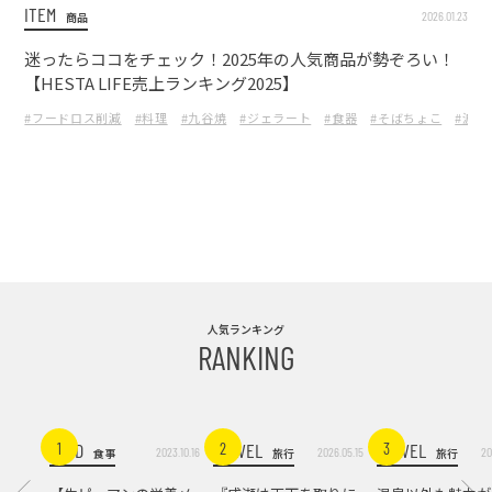
ITEM
2026.01.23
商品
迷ったらココをチェック！2025年の人気商品が勢ぞろい！
【HESTA LIFE売上ランキング2025】
#フードロス削減
#料理
#九谷焼
#ジェラート
#食器
#そばちょこ
#波佐
人気ランキング
RANKING
FOOD
TRAVEL
TRAVEL
1
2
3
2023.10.16
2026.05.15
20
食事
旅行
旅行