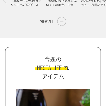
【生ピーマンの栄養メ
『成瀬は天下を取りに
温泉以外も魅力が
リットもご紹介】スパ
いく』の舞台。滋賀県
さん！ 有馬の街
イス際立つ、生ピーマ
大津の街をめぐる聖地
ンの肉詰めレシピ！
巡礼旅
VIEW ALL
今週の
HESTA LIFE
な
アイテム