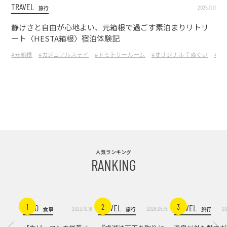
TRAVEL
2025.11.11
旅行
静けさと自由が心地よい、元箱根で過ごす素泊まりリトリ
ート〈HESTA箱根〉宿泊体験記
#元箱根
#カジュアルステイ
#ドミトリールーム
#オリジナル手ぬぐい
#BL
人気ランキング
RANKING
FOOD
TRAVEL
TRAVEL
1
2
3
2023.10.16
2026.05.15
20
食事
旅行
旅行