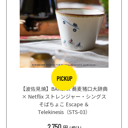
PICKUP
【波佐見焼】BARBAR 蕎麦猪口大辞典
地ビール
まな板
× Netflix ストレンジャー・シングス
箱根セレ
そばちょこ Escape ＆
Telekinesis（STS-03）
込
)
2,750
円