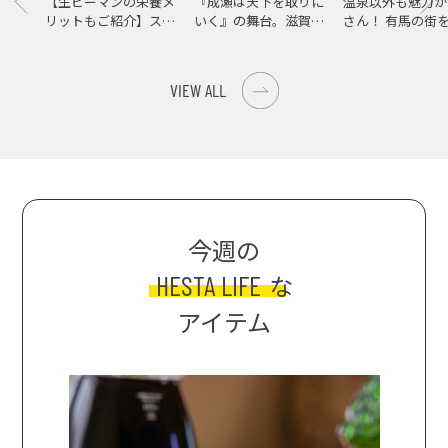
【生ピーマンの栄養メ
『成瀬は天下を取りに
温泉以外も魅力が
リットもご紹介】スパ
いく』の舞台。滋賀県
さん！ 有馬の街
イス際立つ、生ピーマ
大津の街をめぐる聖地
ンの肉詰めレシピ！
巡礼旅
VIEW ALL
今週の
HESTA LIFE
な
アイテム