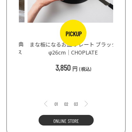
PICKUP
口大辞典
まな板になるお皿 プレート ブラック
まるで
シングス
φ26cm｜CHOPLATE
3種飲
3,850
円
(
税込
)
1
01
02
03
ONLINE STORE