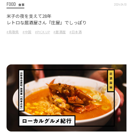
FOOD
2024.04.10
食事
米子の夜を支えて28年
レトロな居酒屋さん『庄屋』でしっぽり
#鳥取県
#中国
#PICK UP
#居酒屋
#日本酒