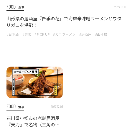
FOOD
2024.01.11
食事
山形県の居酒屋『四季の花』で海鮮辛味噌ラーメンとワタ
リガニを堪能！
#日本酒
#東北
#PICK UP
#カニラーメン
#居酒屋
#山形県
FOOD
2023.12.03
食事
石川県小松市の老舗居酒屋
『天力』で名物〈三角のか
ら揚げ〉と地元日本酒を堪