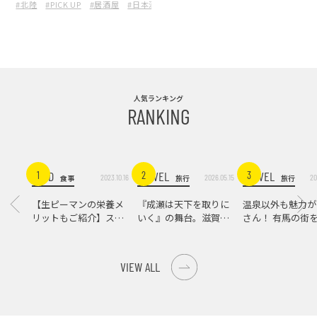
#北陸
#PICK UP
#居酒屋
#日本酒
#酒の肴
#石川県
能する
人気ランキング
RANKING
FOOD
TRAVEL
TRAVEL
1
2
3
2023.10.16
2026.05.15
20
食事
旅行
旅行
【生ピーマンの栄養メ
『成瀬は天下を取りに
温泉以外も魅力が
リットもご紹介】スパ
いく』の舞台。滋賀県
さん！ 有馬の街
イス際立つ、生ピーマ
大津の街をめぐる聖地
ンの肉詰めレシピ！
巡礼旅
VIEW ALL