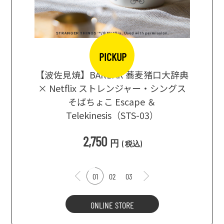
PICKUP
【波佐見焼】BARBAR 蕎麦猪口大辞典
地ビール
まな板
× Netflix ストレンジャー・シングス
箱根セレ
そばちょこ Escape ＆
Telekinesis（STS-03）
込
)
2,750
円
(
税込
)
01
02
03
ONLINE STORE