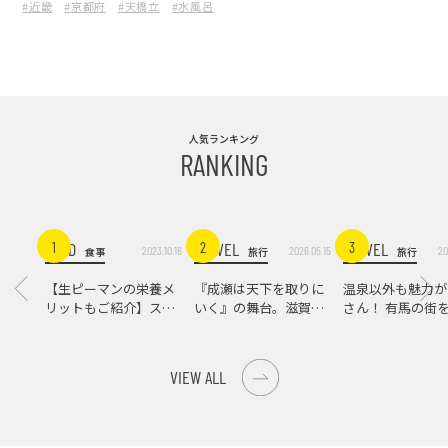
#近畿
#京都府
#天橋立
#水風呂ちゃん
#サウナ
く、京都府天橋立サウナ旅
前編 –
人気ランキング
RANKING
FOOD
TRAVEL
TRAVEL
1
2
3
2023.10.16
2026.05.15
20
食事
旅行
旅行
【生ピーマンの栄養メ
『成瀬は天下を取りに
温泉以外も魅力が
リットもご紹介】スパ
いく』の舞台。滋賀県
さん！ 有馬の街
イス際立つ、生ピーマ
大津の街をめぐる聖地
ンの肉詰めレシピ！
巡礼旅
VIEW ALL