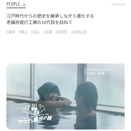
PEOPLE
2024.04.30
人
江戸時代からの歴史を継承しながら進化する
老舗京提灯工房の10代目を訪ねて
#雑貨
#職人
#提灯
#近畿
#京都府
#伝統工芸