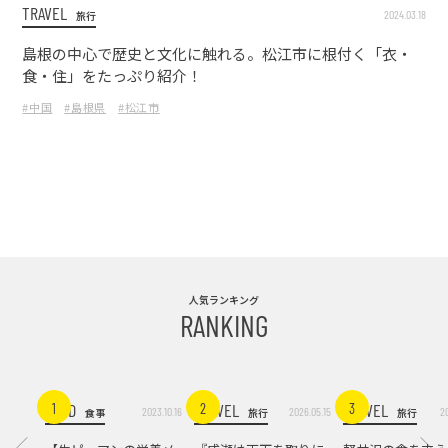
TRAVEL
2024.03.18
旅行
島根の中⼼で歴史と⽂化に触れる。松江市に根付く「⾐・
⾷・住」をたっぷり紹介！
#中国
#島根県
#松江市
人気ランキング
RANKING
FOOD
TRAVEL
TRAVEL
1
2
3
2023.10.16
2026.05.15
2
食事
旅行
旅行