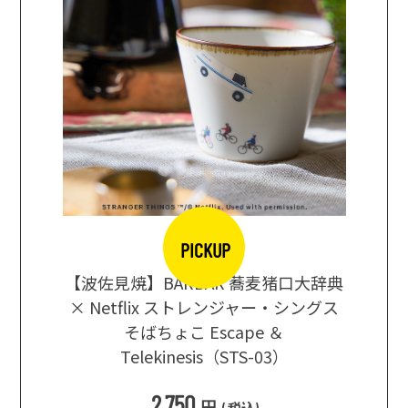
PICKUP
【波佐見焼】BARBAR 蕎麦猪口大辞典
地ビール
まな板
× Netflix ストレンジャー・シングス
箱根セレ
そばちょこ Escape ＆
Telekinesis（STS-03）
込
)
2,750
円