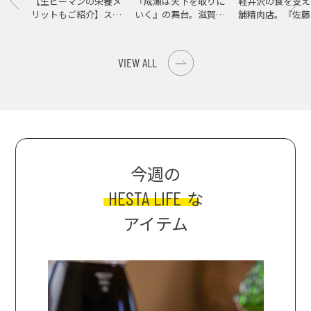
【生ピーマンの栄養メ
『成瀬は天下を取りに
軽井沢の食を支え
リットもご紹介】スパ
いく』の舞台。滋賀県
舗精肉店。『佐藤
イス際立つ、生ピーマ
大津の街をめぐる聖地
店』で知る、信州
ンの肉詰めレシピ！
巡礼旅
の美味しさ
VIEW ALL
今週の
HESTA LIFE
な
アイテム