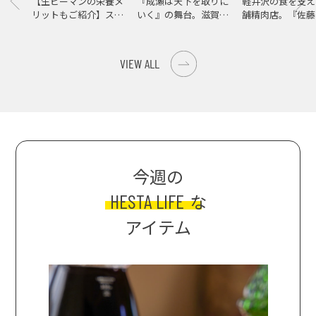
【生ピーマンの栄養メ
『成瀬は天下を取りに
軽井沢の食を支え
リットもご紹介】スパ
いく』の舞台。滋賀県
舗精肉店。『佐藤
イス際立つ、生ピーマ
大津の街をめぐる聖地
店』で知る、信州
ンの肉詰めレシピ！
巡礼旅
の美味しさ
VIEW ALL
今週の
HESTA LIFE
な
アイテム