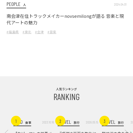
PEOPLE
2024.04.01
人
南会津在住トラックメイカーnovsemilongが語る 音楽と現
代アートの魅力
#福島県
#東北
#会津
#音楽
人気ランキング
RANKING
FOOD
TRAVEL
TRAVEL
1
2
3
2023.10.16
2026.05.15
2
食事
旅行
旅行