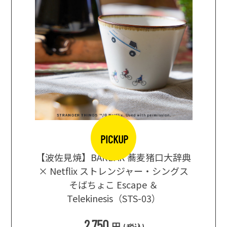
PICKUP
【波佐見焼】BARBAR 蕎麦猪口大辞典
地ビール
まな板
× Netflix ストレンジャー・シングス
箱根セレ
そばちょこ Escape ＆
Telekinesis（STS-03）
込
)
2,750
円