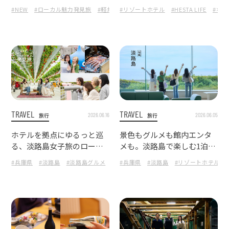
ット巡り
ンテ軽井沢』で楽しむフォ
#NEW
#ローカル魅力発見旅
#軽井沢
#リゾートホテル
#長野県
#ザグランリゾートエレガン
#HESTA LIFE
#ホ
レストリゾートステイ
TRAVEL
TRAVEL
2026.06.16
2026.06.05
旅行
旅行
ホテルを拠点にゆるっと巡
景色もグルメも館内エンタ
る、淡路島女子旅のローカ
メも。淡路島で楽しむ1泊2
ルスポット
日の女子旅ホテルステイ
#兵庫県
#淡路島
#淡路島グルメ
#HESTA LIFE
#兵庫県
#淡路島
#ローカル魅力発見旅
#リゾートホテル
#ザ