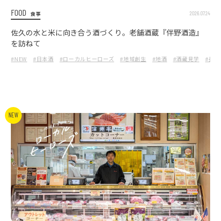
FOOD
2026.07.24
食事
佐久の水と米に向き合う酒づくり。老舗酒蔵『伴野酒造』
を訪ねて
#NEW
#日本酒
#ローカルヒーローズ
#地域創生
#地酒
#酒蔵見学
#長野
NEW