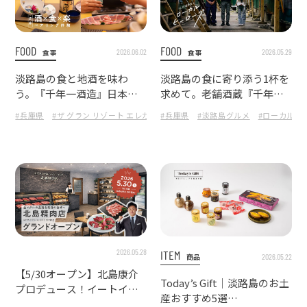
FOOD
FOOD
2026.06.02
2026.05.29
食事
食事
淡路島の食と地酒を味わ
淡路島の食に寄り添う1杯を
う。『千年一酒造』日本酒
求めて。老舗酒蔵『千年一
ペアリングフェア体験
酒造』を訪問
#兵庫県
#ザ グラン リゾート エレガンテ淡路島
#兵庫県
#淡路島グルメ
#淡路島
#淡路島グルメ
#ローカルヒ
#
2026.05.28
ITEM
2026.05.22
商品
【5/30オープン】北島康介
Today’s Gift｜淡路島のお土
プロデュース！イートイン
産おすすめ5選
も楽しめる『北島精肉店