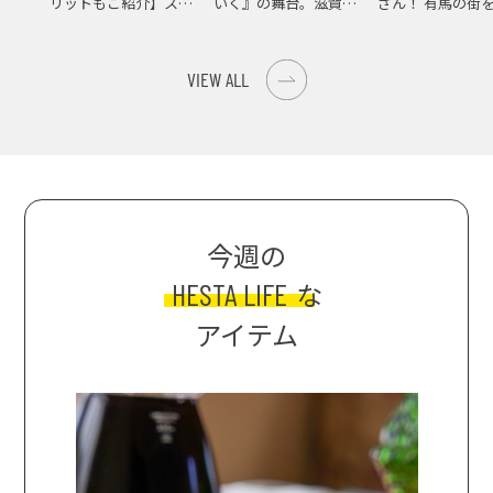
リットもご紹介】スパ
いく』の舞台。滋賀県
さん！ 有馬の街
イス際立つ、生ピーマ
大津の街をめぐる聖地
ンの肉詰めレシピ！
巡礼旅
VIEW ALL
今週の
HESTA LIFE
な
アイテム