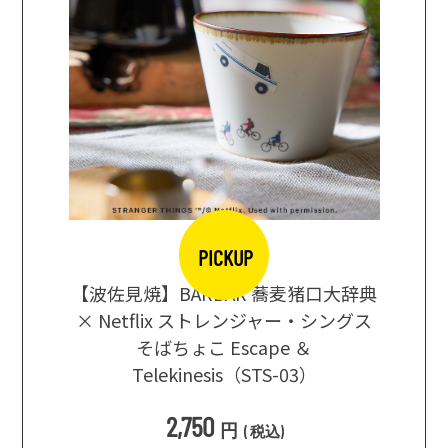
PICKUP
【波佐見焼】BARBAR 蕎麦猪口大辞典
地ビール
まな板
× Netflix ストレンジャー・シングス
箱根セレ
そばちょこ Escape ＆
Telekinesis（STS-03）
込
)
2,750
円
(
税込
)