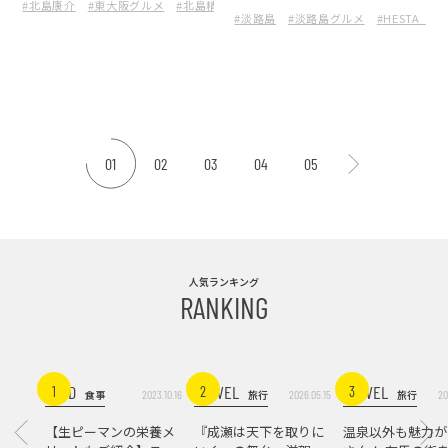
#北島康介
#東大阪グルメ
#北島精肉店
#東大阪
今日、誰に何を贈る？淡路
with HESTA LIFE dining』
#淡路島
#淡路島グルメ
#HESTA_LIF
島で見つけた“ちょうどい
が東大阪に誕生。
い”お土産
01
02
03
04
05
人気ランキング
RANKING
FOOD
TRAVEL
TRAVEL
1
2
3
2023.10.16
2026.05.15
20
食事
旅行
旅行
【生ピーマンの栄養メ
『成瀬は天下を取りに
温泉以外も魅力が