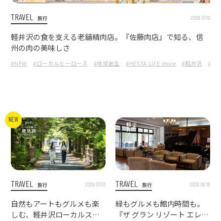
TRAVEL
2026.07.10
旅行
軽井沢の食を支える老舗精肉店。『佐藤肉店』で知る、信
州の肉の美味しさ
#NEW
#ローカルヒーローズ
#地域創生
#HESTA LIFE store
#軽井沢
#長
NEW
TRAVEL
TRAVEL
2026.07.03
2026.06.19
旅行
旅行
自然もアートもグルメも楽
緑もグルメも館内時間も。
しむ、軽井沢ローカルスポ
『ザ グラン リゾート エレガ