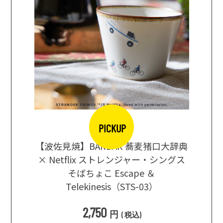
PICKUP
【波佐見焼】BARBAR 蕎麦猪口大辞典
ビール
まな板に
× Netflix ストレンジャー・シングス
根セレ
そばちょこ Escape ＆
Telekinesis（STS-03）
2,750
円
(
税込
)