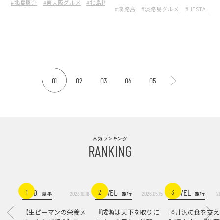
#北島康介
#東大阪グルメ
#北島精肉店
#東大阪
今日、誰に何を贈る？淡路
with HESTA LIFE dining』
#淡路島
#淡路島グルメ
#HESTA_LIF
島で見つけた“ちょうどい
が東大阪に誕生。
い”お土産
01
02
03
04
05
人気ランキング
RANKING
FOOD
TRAVEL
TRAVEL
1
2
3
2023.10.16
2026.05.15
2
食事
旅行
旅行
【生ピーマンの栄養メ
『成瀬は天下を取りに
軽井沢の食を支え