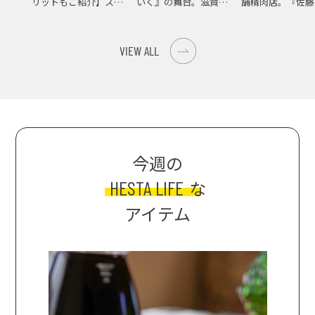
リットもご紹介】スパ
いく』の舞台。滋賀県
舗精肉店。『佐藤
イス際立つ、生ピーマ
大津の街をめぐる聖地
店』で知る、信州
ンの肉詰めレシピ！
巡礼旅
の美味しさ
VIEW ALL
今週の
HESTA LIFE
な
アイテム