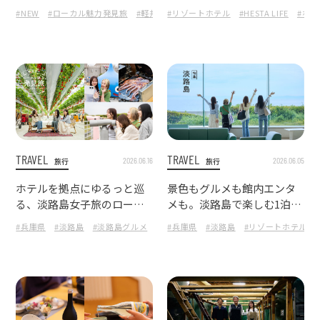
ット巡り
ンテ軽井沢』で楽しむフォ
#NEW
#ローカル魅力発見旅
#軽井沢
#リゾートホテル
#長野県
#ザグランリゾートエレガン
#HESTA LIFE
#ホ
レストリゾートステイ
TRAVEL
TRAVEL
2026.06.16
2026.06.05
旅行
旅行
ホテルを拠点にゆるっと巡
景色もグルメも館内エンタ
る、淡路島女子旅のローカ
メも。淡路島で楽しむ1泊2
ルスポット
日の女子旅ホテルステイ
#兵庫県
#淡路島
#淡路島グルメ
#HESTA LIFE
#兵庫県
#淡路島
#ローカル魅力発見旅
#リゾートホテル
#ザ