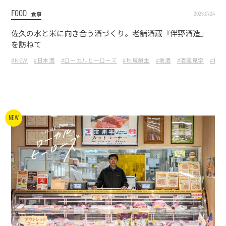
FOOD
2026.07.24
食事
佐久の水と米に向き合う酒づくり。老舗酒蔵『伴野酒造』
を訪ねて
#NEW
#日本酒
#ローカルヒーローズ
#地域創生
#地酒
#酒蔵見学
#長野
NEW