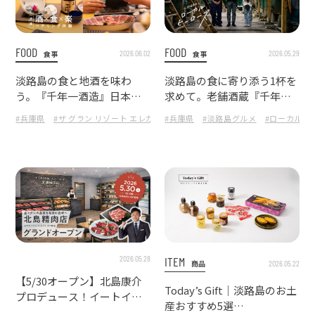
FOOD
FOOD
2026.06.02
2026.05.29
食事
食事
淡路島の食と地酒を味わ
淡路島の食に寄り添う1杯を
う。『千年一酒造』日本酒
求めて。老舗酒蔵『千年一
ペアリングフェア体験
酒造』を訪問
#兵庫県
#ザ グラン リゾート エレガンテ淡路島
#兵庫県
#淡路島グルメ
#淡路島
#淡路島グルメ
#ローカルヒ
#
2026.05.28
ITEM
2026.05.22
商品
【5/30オープン】北島康介
Today’s Gift｜淡路島のお土
プロデュース！イートイン
産おすすめ5選
も楽しめる『北島精肉店