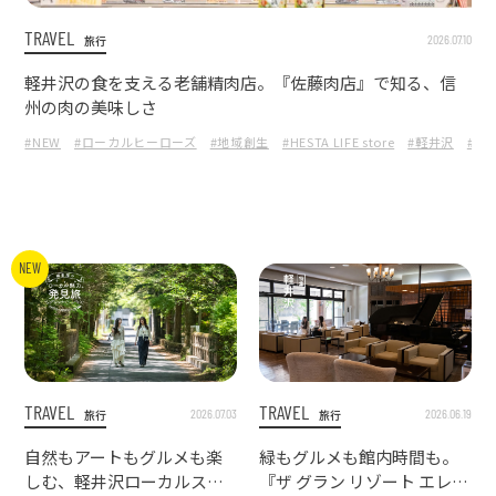
TRAVEL
2026.07.10
旅行
軽井沢の食を支える老舗精肉店。『佐藤肉店』で知る、信
州の肉の美味しさ
#NEW
#ローカルヒーローズ
#地域創生
#HESTA LIFE store
#軽井沢
#長
NEW
TRAVEL
TRAVEL
2026.07.03
2026.06.19
旅行
旅行
自然もアートもグルメも楽
緑もグルメも館内時間も。
しむ、軽井沢ローカルスポ
『ザ グラン リゾート エレガ