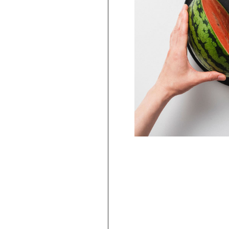
ARBAR 蕎麦猪口大辞典 × Netflix ス
ー・シングス そばちょこ Escape ＆
Telekinesis（STS-03）
2,750
円
(
税込
)