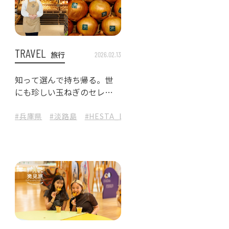
TRAVEL
旅行
2026.02.13
知って選んで持ち帰る。世
にも珍しい玉ねぎのセレク
トショップ『淡路島たまね
ぎ専門店」へ
#自然と暮らし
#ザグランリゾートエレガンテ白浜
#和歌山旅
#兵庫県
#白浜グルメ
#淡路島
#大人の旅
#HESTA_LIFE
#酒ペアリング
#HESTA_LIFE_media
#白浜ステイ
#淡路島観光
#日本酒のある食卓
#和歌山旅
#淡路島
#