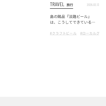
TRAVEL
旅行
2026.02.13
島の銘品『淡路ビール』
は、こうしてできている。
『アワジブルワリー』訪問
記
#クラフトビール
#ローカルグル