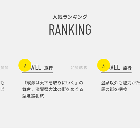
人気ランキング
RANKING
2
3
TRAVEL
TRAVEL
旅行
旅行
.10.16
2026.05.15
トも
『成瀬は天下を取りにいく』の
温泉以外も魅力がた
ピ
舞台。滋賀県大津の街をめぐる
馬の街を探検
聖地巡礼旅