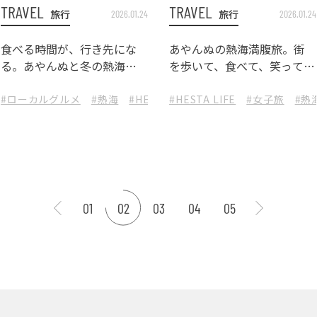
TRAVEL
TRAVEL
旅行
旅行
2026.01.24
2026.01.24
食べる時間が、行き先にな
あやんぬの熱海満腹旅。街
る。あやんぬと冬の熱海ス
を歩いて、食べて、笑って、
テイ By ザ グラン リゾート
また食べる
エレガンテ熱海
メ
#ローカルグルメ
#淡路島
#兵庫旅行
#熱海
#お土産
#HESTA LIFE
#アワジブルワリー
#HESTA LIFE
#ローカル魅力発見旅
#女子旅
#淡路ビ
#熱
01
02
03
04
05