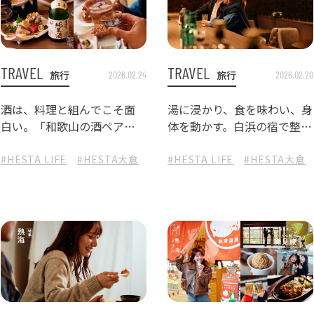
TRAVEL
TRAVEL
旅行
旅行
2026.02.24
2026.02.20
酒は、料理と組んでこそ面
湯に浸かり、食を味わい、身
白い。「和歌山の酒ペアリ
体を動かす。白浜の宿で整え
ングフェア」体験！ By ザ グ
る、ちょっと大人のステイ
ランリゾートエレガンテ白
スタイル。By ザ グラン リゾ
づくり
#HESTA LIFE
#つくり手の声
#HESTA大倉
#酒蔵巡り
#ザグランリゾートエレガンテ白浜
#HESTA LIFE
#蒸溜所巡り
#HESTA大倉
#港町グルメ
浜・中野料理長監修
ート エレガンテ白浜