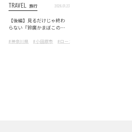
TRAVEL
旅行
2026.01.23
【後編】見るだけじゃ終わ
らない『鈴廣かまぼこの
里』で、食の寄り道のハイラ
イトへ
ール
海旅行
#熱海旅行
#神奈川県
#醸造所
#熱海グルメ
#熱海グルメ
#工場見学
#小田原市
#熱海食べ歩き
#静岡観光
#ビール好き
#ローカル魅力発見旅
#週末旅行
#食旅
#淡路島ドライブ
#熱海食べ歩き
#あやんぬ
#HESTA_LIF
#瀬
#
#