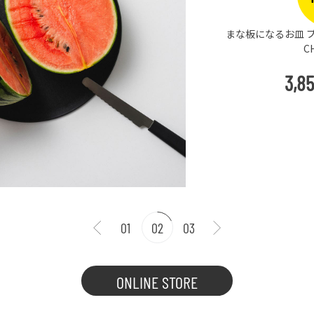
まな板になるお皿 プ
C
3,8
01
02
03
ONLINE STORE