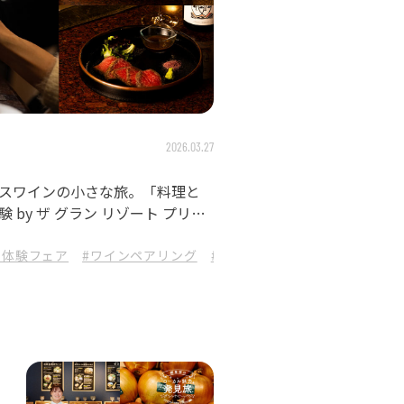
2026.03.27
スワインの小さな旅。「料理と
by ザ グラン リゾート プリン
修
ーキ
ン体験フェア
#ドライフラワー
#ワインペアリング
#ローカル旅
#ソムリエ監修
#アンドコーヒー
#酒食楽
#兵