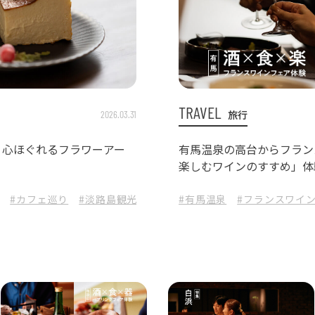
TRAVEL
旅行
2026.03.31
、心ほぐれるフラワーアー
有馬温泉の高台からフラン
楽しむワインのすすめ」体験 
セス有馬・紙谷ソムリエ監
#カフェ巡り
#淡路島観光
#淡路島カフェ
#有馬温泉
#バスクチーズケ
#フランスワイ