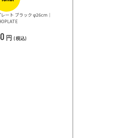
レート ブラック φ26cm｜
HOPLATE
50
円
(
税込
)