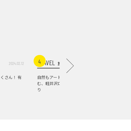
4
5
TRAVEL
TRAVEL
旅行
2024.02.12
2026.07.03
くさん！ 有
自然もアートもグルメも楽し
軽井沢の
む、軽井沢ローカルスポット巡
店。『佐
り
の肉の美