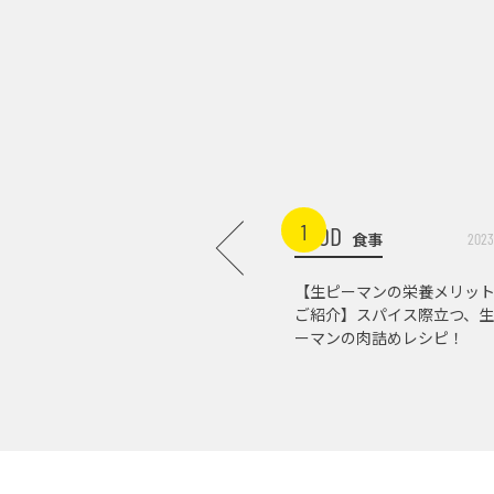
1
FOOD
食事
2023
【生ピーマンの栄養メリッ
ご紹介】スパイス際立つ、生
ーマンの肉詰めレシピ！