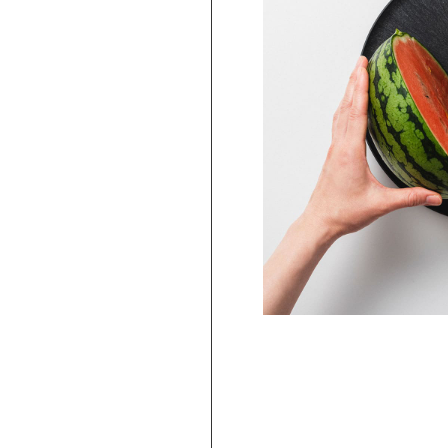
PICKUP
ARBAR 蕎麦猪口大辞典 × Netflix ス
ー・シングス そばちょこ Escape ＆
Telekinesis（STS-03）
2,750
円
(
税込
)