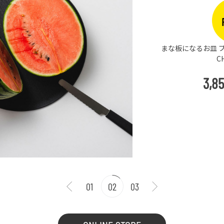
まな板になるお皿 プ
C
3,8
01
02
03