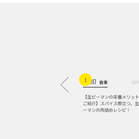
1
FOOD
食事
2023
【生ピーマンの栄養メリッ
ご紹介】スパイス際立つ、生
ーマンの肉詰めレシピ！