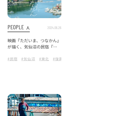
PEOPLE
人
2024.06.26
映画『ただいま、つなかん』
が描く、気仙沼の民宿『唐
桑御殿つなかん』の感動物
語
タマイズ
#民宿
#藤田金属
#気仙沼
#フライパンジュウ
#東北
#復興
#福島県
#近畿
#大阪府
#器