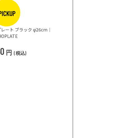
PICKUP
レート ブラック φ26cm｜
HOPLATE
50
円
(
税込
)