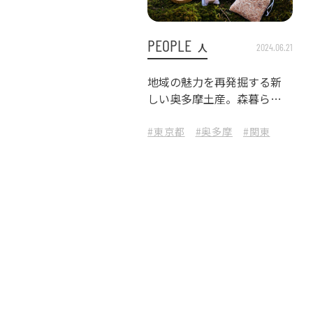
PEOPLE
人
2024.06.21
地域の魅力を再発掘する新
しい奥多摩土産。森暮らし
から生まれたライフスタイ
ルブランド
#東京都
#奥多摩
#関東