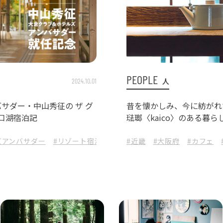
PEOPLE
人
2024.10.01
サダー・中山秀征の ザ グ
昔を懐かしみ、今に紡がれ
河口湖宿泊記
琺瑯〈kaico〉のある暮ら
ズアンバサダー
#リゾート宿泊記
#大倉クラブ＆ホテルズ
#近畿
#大阪府
#カフェ
#ザ