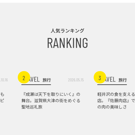
人気ランキング
RANKING
2
3
TRAVEL
TRAVEL
旅行
旅行
.10.16
2026.05.15
トも
『成瀬は天下を取りにいく』の
軽井沢の食を支え
ピ
舞台。滋賀県大津の街をめぐる
店。『佐藤肉店』
聖地巡礼旅
の肉の美味しさ