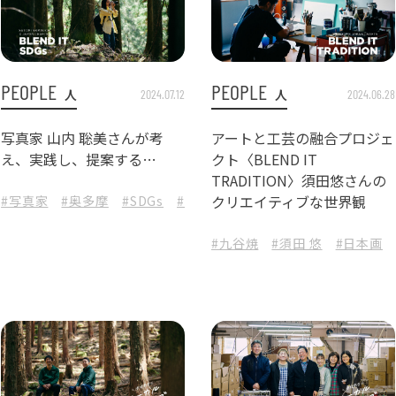
PEOPLE
PEOPLE
人
人
2024.07.12
2024.06.28
写真家 山内 聡美さんが考
アートと工芸の融合プロジェ
え、実践し、提案する
クト〈BLEND IT
森と人が共生する未来の暮
TRADITION〉須田悠さんの
らし
クリエイティブな世界観
チン用品
#写真家
#デザイン
#奥多摩
#SDGs
#カスタマイズフライパン
#東京都
#TENT
#カス
#九谷焼
#須田 悠
#日本画