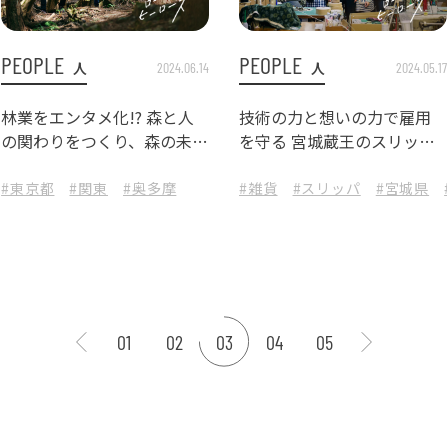
PEOPLE
PEOPLE
人
人
2024.06.14
2024.05.17
林業をエンタメ化!? 森と人
技術の力と想いの力で雇用
の関わりをつくり、森の未来
を守る 宮城蔵王のスリッパ
を守る『東京・森と市庭』
メーカー
#東京都
#関東
#奥多摩
#雑貨
#スリッパ
#宮城県
01
02
03
04
05