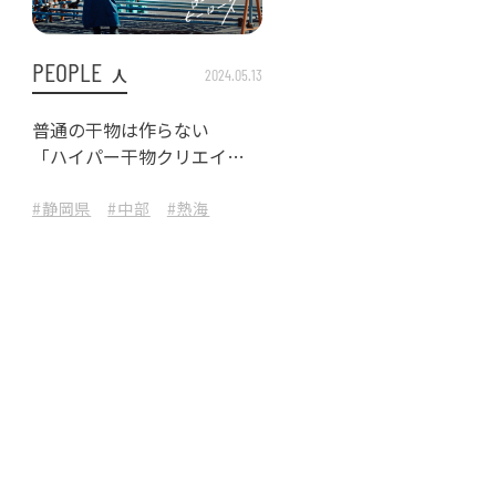
PEOPLE
人
2024.05.13
普通の干物は作らない
「ハイパー干物クリエイタ
ー」の唯一無二の世界
#東北
#静岡県
#中部
#熱海