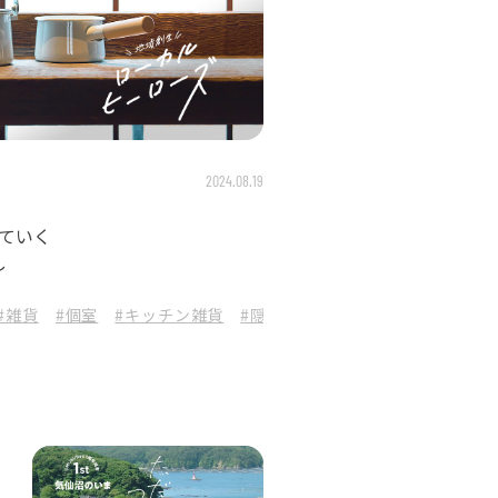
2024.08.19
ていく
し
グランリゾートプリンセス富士河口湖
#雑貨
#個室
#キッチン雑貨
#隠れ家
#中山秀征
#スペシャルティコーヒ
#富士山
#中部